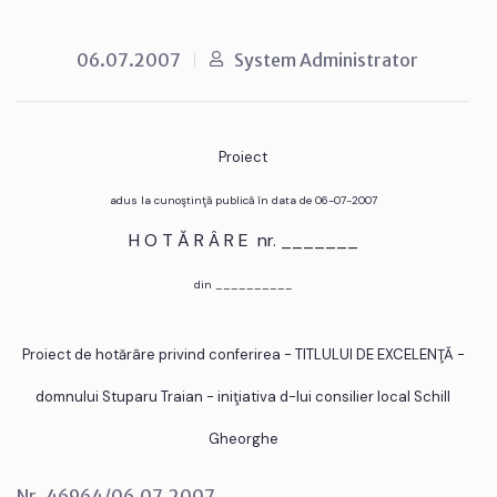
06.07.2007
System Administrator
Proiect
adus la cunoştinţă publică în data de 06-07-2007
H O T Ă R Â R E nr. _______
din __________
Proiect de hotărâre privind conferirea - TITLULUI DE EXCELENŢĂ -
domnului Stuparu Traian - iniţiativa d-lui consilier local Schill
Gheorghe
Nr. 46964/06.07.2007