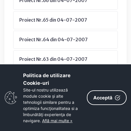
Proiect Nr.66 din 04-07-2007
Proiect Nr.65 din 04-07-2007
Proiect Nr.64 din 04-07-2007
Proiect Nr.63 din 04-07-2007
Politica de utilizare
Proiect Nr.62 din 29-06-2007
Cookie-uri‎
Site-ul nostru utilizează
module cookie și alte
Acceptă
Proiect Nr.61 din 29-06-2007
tehnologii similare pentru a
optimiza funcţionalitatea si a
îmbunătăţi experienţa de
Proiect Nr.60 din 21-06-2007
navigare.
Află mai multe »