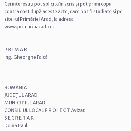
Cei interesaţi pot solicita în scris şi pot primi copii
contra cost după aceste acte, care pot fi studiate şi pe
site-ul Primăriei Arad, la adresa
www.primariaarad.ro.
P R I M A R
ing. Gheorghe Falcă
ROMÂNIA
JUDEŢUL ARAD
MUNICIPIUL ARAD
CONSILIUL LOCAL P R O I E C T Avizat
S E C R E T A R
Doina Paul