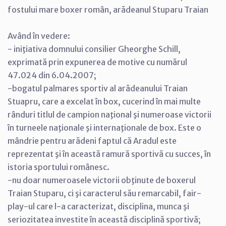
fostului mare boxer român, arădeanul Stuparu Traian
Având în vedere:
- iniţiativa domnului consilier Gheorghe Schill,
exprimată prin expunerea de motive cu numărul
47.024 din 6.04.2007;
-bogatul palmares sportiv al arădeanului Traian
Stuapru, care a excelat în box, cucerind în mai multe
rânduri titlul de campion naţional şi numeroase victorii
în turneele naţionale şi internaţionale de box. Este o
mândrie pentru arădeni faptul că Aradul este
reprezentat şi în această ramură sportivă cu succes, în
istoria sportului românesc.
-nu doar numeroasele victorii obţinute de boxerul
Traian Stuparu, ci şi caracterul său remarcabil, fair-
play-ul care l-a caracterizat, disciplina, munca şi
seriozitatea investite în această disciplină sportivă;