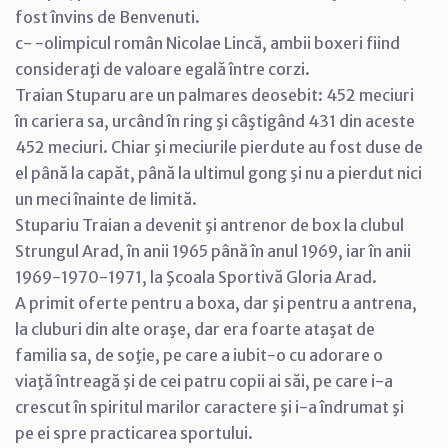
fost învins de Benvenuti.
c- -olimpicul român Nicolae Lincă, ambii boxeri fiind
consideraţi de valoare egală între corzi.
Traian Stuparu are un palmares deosebit: 452 meciuri
în cariera sa, urcând în ring şi câştigând 431 din aceste
452 meciuri. Chiar şi meciurile pierdute au fost duse de
el până la capăt, până la ultimul gong şi nu a pierdut nici
un meci înainte de limită.
Stupariu Traian a devenit şi antrenor de box la clubul
Strungul Arad, în anii 1965 până în anul 1969, iar în anii
1969-1970-1971, la Şcoala Sportivă Gloria Arad.
A primit oferte pentru a boxa, dar şi pentru a antrena,
la cluburi din alte oraşe, dar era foarte ataşat de
familia sa, de soţie, pe care a iubit-o cu adorare o
viaţă întreagă şi de cei patru copii ai săi, pe care i-a
crescut în spiritul marilor caractere şi i-a îndrumat şi
pe ei spre practicarea sportului.