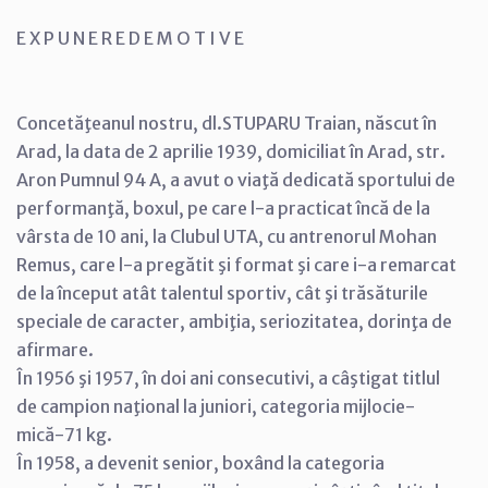
E X P U N E R E D E M O T I V E
Concetăţeanul nostru, dl.STUPARU Traian, născut în
Arad, la data de 2 aprilie 1939, domiciliat în Arad, str.
Aron Pumnul 94 A, a avut o viaţă dedicată sportului de
performanţă, boxul, pe care l-a practicat încă de la
vârsta de 10 ani, la Clubul UTA, cu antrenorul Mohan
Remus, care l-a pregătit şi format şi care i-a remarcat
de la început atât talentul sportiv, cât şi trăsăturile
speciale de caracter, ambiţia, seriozitatea, dorinţa de
afirmare.
În 1956 şi 1957, în doi ani consecutivi, a câştigat titlul
de campion naţional la juniori, categoria mijlocie-
mică-71 kg.
În 1958, a devenit senior, boxând la categoria