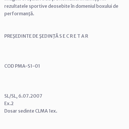
rezultatele sportive deosebite în domeniul boxului de
performanţă.
PREŞEDINTE DE ŞEDINŢĂ S E C R E T A R
COD PMA-S1-01
SL/SL, 6.07.2007
Ex.2
Dosar sedinte CLMA 1ex.