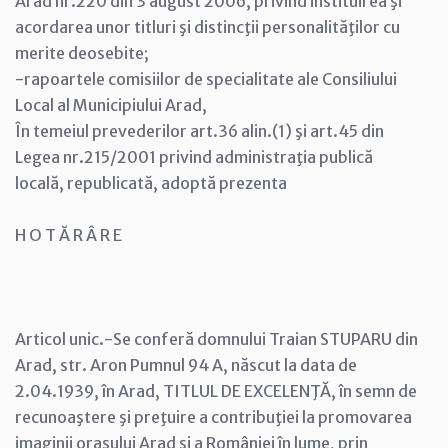
Arad nr.220 din 3 august 2006, privind instituirea şi
acordarea unor titluri şi distincţii personalităţilor cu
merite deosebite;
-rapoartele comisiilor de specialitate ale Consiliului
Local al Municipiului Arad,
În temeiul prevederilor art.36 alin.(1) şi art.45 din
Legea nr.215/2001 privind administraţia publică
locală, republicată, adoptă prezenta
H O T Ă R Â R E
Articol unic.-Se conferă domnului Traian STUPARU din
Arad, str. Aron Pumnul 94 A, născut la data de
2.04.1939, în Arad, TITLUL DE EXCELENŢĂ, în semn de
recunoaştere şi preţuire a contribuţiei la promovarea
imaginii oraşului Arad şi a României în lume, prin