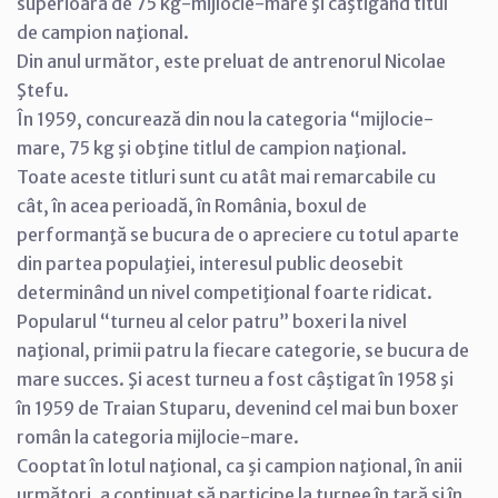
superioară de 75 kg-mijlocie-mare şi câştigând titul
de campion naţional.
Din anul următor, este preluat de antrenorul Nicolae
Ştefu.
În 1959, concurează din nou la categoria “mijlocie-
mare, 75 kg şi obţine titlul de campion naţional.
Toate aceste titluri sunt cu atât mai remarcabile cu
cât, în acea perioadă, în România, boxul de
performanţă se bucura de o apreciere cu totul aparte
din partea populaţiei, interesul public deosebit
determinând un nivel competiţional foarte ridicat.
Popularul “turneu al celor patru” boxeri la nivel
naţional, primii patru la fiecare categorie, se bucura de
mare succes. Şi acest turneu a fost câştigat în 1958 şi
în 1959 de Traian Stuparu, devenind cel mai bun boxer
român la categoria mijlocie-mare.
Cooptat în lotul naţional, ca şi campion naţional, în anii
următori, a continuat să participe la turnee în ţară şi în