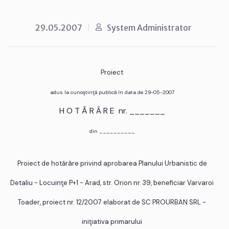
29.05.2007
System Administrator
Proiect
adus la cunoştinţă publică în data de 29-05-2007
H O T Ă R Â R E nr. _______
din __________
Proiect de hotărâre privind aprobarea Planului Urbanistic de
Detaliu - Locuinţe P+1 - Arad, str. Orion nr. 39, beneficiar Varvaroi
Toader, proiect nr. 12/2007 elaborat de SC PROURBAN SRL -
iniţiativa primarului