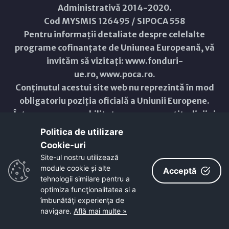
Administrativă 2014-2020.
Cod MYSMIS 126495 / SIPOCA 558
Pentru informații detaliate despre celelalte
programe cofinanțate de Uniunea Europeană, vă
invităm să vizitați:
www.fonduri-
ue.ro
,
www.poca.ro
.
Conținutul acestui site web nu reprezintă în mod
obligatoriu poziția oficială a Uniunii Europene.
Întreaga responsabilitate asupra corectitudinii și
coerenței informațiilor prezentate revine
Politica de utilizare
inițiatorilor site-ului web.
Cookie-uri‎
Site-ul nostru utilizează
Copyright © 2021 - 2026 -
Primăria Municipiului ARAD
module cookie și alte
Acceptă
tehnologii similare pentru a
optimiza funcţionalitatea si a
ResponsiveVoice
used under
Non-Commercial License
îmbunătăţi experienţa de
navigare.
Află mai multe »