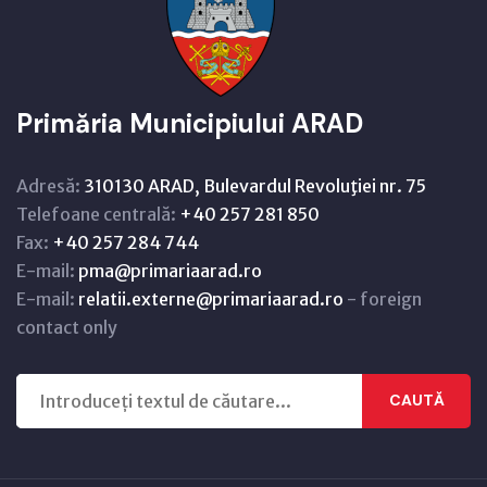
Primăria Municipiului ARAD
Adresă:
310130 ARAD, Bulevardul Revoluţiei nr. 75
Telefoane centrală:
+40 257 281 850
Fax:
+40 257 284 744
E-mail:
pma@primariaarad.ro
E-mail:
relatii.externe@primariaarad.ro
- foreign
contact only
CAUTĂ