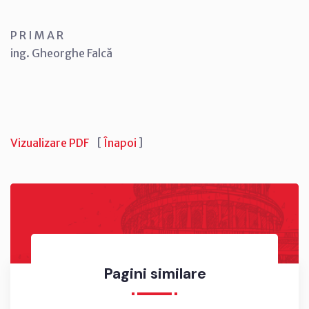
P R I M A R
ing. Gheorghe Falcă
Vizualizare PDF
[
Înapoi
]
Pagini similare