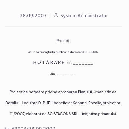
28.09.2007
System Administrator
Proiect
adus la cunoştinţă publică în data de 28-09-2007
H O T Ă R Â R E nr. _______
din __________
Proiect de hotărâre privind aprobarea Planului Urbanistic de
Detaliu - Locuinţă D+P+1E - beneficiar Kopandi Rozalia, proiect nr.
111/2007, elaborat de SC STACONS SRL - iniţiativa primarului
Nr. 63903/28.09.2007