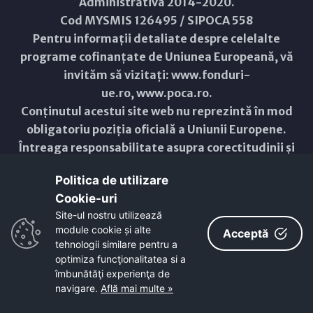
Administrativă 2014-2020.
Cod MYSMIS 126495 / SIPOCA 558
Pentru informații detaliate despre celelalte
programe cofinanțate de Uniunea Europeană, vă
invităm să vizitați:
www.fonduri-
ue.ro
,
www.poca.ro
.
Conținutul acestui site web nu reprezintă în mod
obligatoriu poziția oficială a Uniunii Europene.
Întreaga responsabilitate asupra corectitudinii și
coerenței informațiilor prezentate revine
Politica de utilizare
inițiatorilor site-ului web.
Cookie-uri‎
Site-ul nostru utilizează
Copyright © 2021 - 2026 -
Primăria Municipiului ARAD
module cookie și alte
Acceptă
tehnologii similare pentru a
ResponsiveVoice
used under
optimiza funcţionalitatea si a
Non-Commercial License
îmbunătăţi experienţa de
navigare.
Află mai multe »