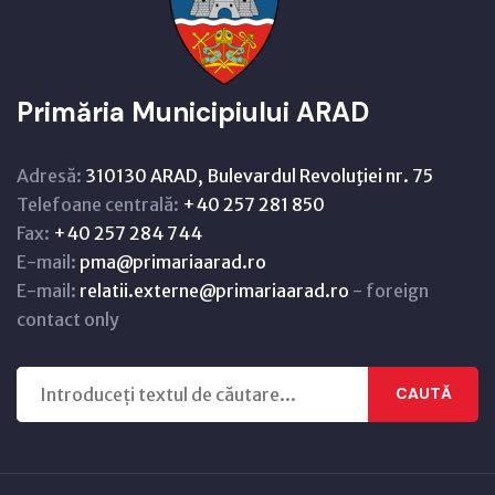
Primăria Municipiului ARAD
Adresă:
310130 ARAD, Bulevardul Revoluţiei nr. 75
Telefoane centrală:
+40 257 281 850
Fax:
+40 257 284 744
E-mail:
pma@primariaarad.ro
E-mail:
relatii.externe@primariaarad.ro
- foreign
contact only
CAUTĂ