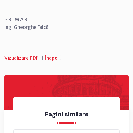
P R I M A R
ing. Gheorghe Falcă
Vizualizare PDF
[
Înapoi
]
Pagini similare