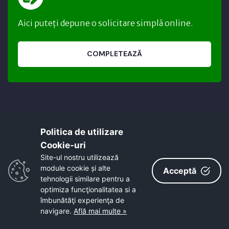
Aici puteți depune o solicitare simplă online.
COMPLETEAZĂ
Politica de utilizare
Cookie-uri‎
Site-ul nostru utilizează
module cookie și alte
Acceptă
tehnologii similare pentru a
Acest site este cofinanțat din Fondul Social
optimiza funcţionalitatea si a
European, prin Programul Operațional Capacitate
îmbunătăţi experienţa de
Administrativă 2014-2020.
navigare.
Află mai multe »
Cod MYSMIS 126495 / SIPOCA 558