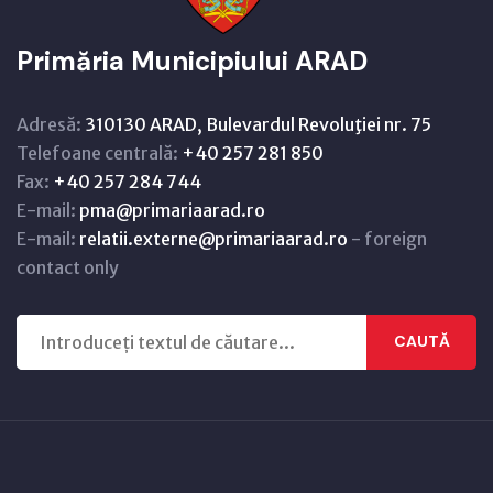
Primăria Municipiului ARAD
Adresă:
310130 ARAD, Bulevardul Revoluţiei nr. 75
Telefoane centrală:
+40 257 281 850
Fax:
+40 257 284 744
E-mail:
pma@primariaarad.ro
E-mail:
relatii.externe@primariaarad.ro
- foreign
contact only
CAUTĂ