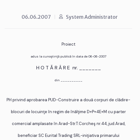
06.06.2007
System Administrator
Proiect
adus la cunoştinţă publică în data de 06-06-2007
H O T Ă R Â R E nr. _______
din __________
PH privind aprobarea PUD-Construire a două corpuri de clădire-
blocuri de locuinţe în regim de înălţime D+P+4E+M cu parter
comercial amplasate în Arad-Str.T.Corcheş nr.44, jud.Arad,
beneficiar SC Eurital Trading SRL-iniţiativa primarului