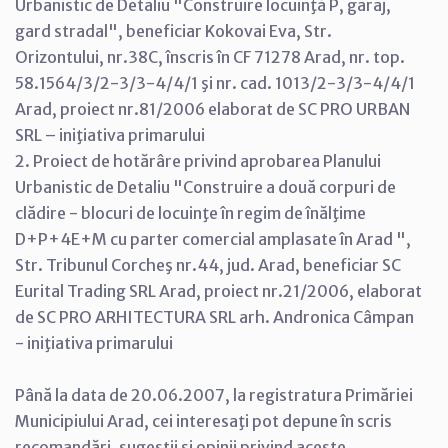
Urbanistic de Detaliu "Construire locuinţă P, garaj,
gard stradal", beneficiar Kokovai Eva, Str.
Orizontului, nr.38C, înscris în CF 71278 Arad, nr. top.
58.1564/3/2-3/3-4/4/1 şi nr. cad. 1013/2-3/3-4/4/1
Arad, proiect nr.81/2006 elaborat de SC PRO URBAN
SRL – iniţiativa primarului
2. Proiect de hotărâre privind aprobarea Planului
Urbanistic de Detaliu "Construire a două corpuri de
clădire - blocuri de locuinţe în regim de înălţime
D+P+4E+M cu parter comercial amplasate în Arad ",
Str. Tribunul Corcheş nr.44, jud. Arad, beneficiar SC
Eurital Trading SRL Arad, proiect nr.21/2006, elaborat
de SC PRO ARHITECTURA SRL arh. Andronica Câmpan
- iniţiativa primarului
Până la data de 20.06.2007, la registratura Primăriei
Municipiului Arad, cei interesaţi pot depune în scris
recomandări, sugestii şi opinii privind aceste