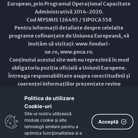
European, prin Programul Operațional Capacitate
Administrativă 2014-2020.
Cod MYSMIS 126495 / SIPOCA 558
Pentru informații detaliate despre celelalte
programe cofinanțate de Uniunea Europeană, vă
invităm să vizitați:
www.fonduri-
ue.ro
,
www.poca.ro
.
Conținutul acestui site web nu reprezintă în mod
obligatoriu poziția oficială a Uniunii Europene.
Întreaga responsabilitate asupra corectitudinii și
coerenței informațiilor prezentate revine
inițiatorilor site-ului web.
Politica de utilizare
Cookie-uri‎
Copyright © 2021 - 2026 -
Primăria Municipiului ARAD
Site-ul nostru utilizează
module cookie și alte
ResponsiveVoice
used under
Acceptă
Non-Commercial License
tehnologii similare pentru a
optimiza funcţionalitatea si a