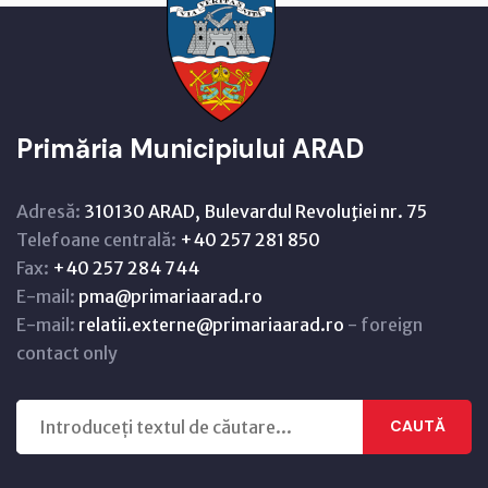
Primăria Municipiului ARAD
Adresă:
310130 ARAD, Bulevardul Revoluţiei nr. 75
Telefoane centrală:
+40 257 281 850
Fax:
+40 257 284 744
E-mail:
pma@primariaarad.ro
E-mail:
relatii.externe@primariaarad.ro
- foreign
contact only
CAUTĂ