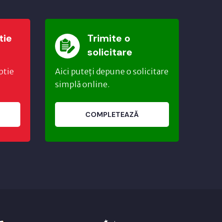
tie
Trimite o
solicitare
ptie
Aici puteți depune o solicitare
simplă online.
COMPLETEAZĂ