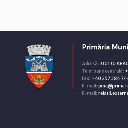
Primăria Muni
Adresă:
310130 ARAD,
Telefoane centrală:
+
Fax:
+40 257 284 74
E-mail:
pma@primari
E-mail:
relatii.exter