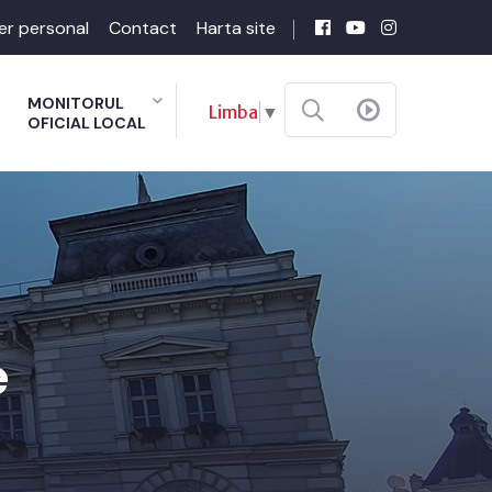
er personal
Contact
Harta site
MONITORUL
Limba
▼
OFICIAL LOCAL
e