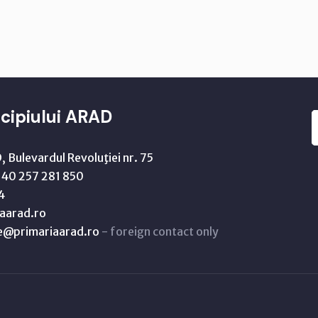
cipiului ARAD
 Bulevardul Revoluţiei nr. 75
40 257 281 850
4
aarad.ro
ne@primariaarad.ro
- foreign contact only