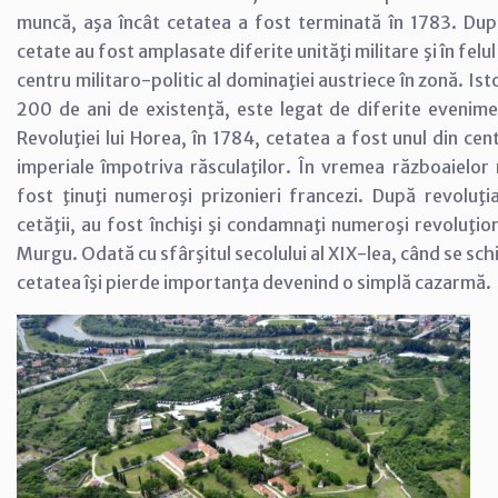
muncă, aşa încât cetatea a fost terminată în 1783. După
cetate au fost amplasate diferite unităţi militare şi în felu
centru militaro-politic al dominaţiei austriece în zonă. Isto
200 de ani de existenţă, este legat de diferite evenim
Revoluţiei lui Horea, în 1784, cetatea a fost unul din cen
imperiale împotriva răsculaţilor. În vremea războaielor
fost ţinuţi numeroşi prizonieri francezi. După revoluţ
cetăţii, au fost închişi şi condamnaţi numeroşi revoluţion
Murgu. Odată cu sfârşitul secolului al XIX-lea, când se sc
cetatea îşi pierde importanţa devenind o simplă cazarmă.