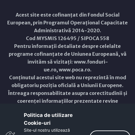
Acest site este cofinanțat din Fondul Social
European, prin Programul Operațional Capacitate
Administrativă 2014-2020.
Cod MYSMIS 126495 / SIPOCA 558
Pentru informații detaliate despre celelalte
programe cofinanțate de Uniunea Europeană, vă
invităm să vizitați:
www.fonduri-
ue.ro
,
www.poca.ro
.
Conținutul acestui site web nu reprezintă în mod
obligatoriu poziția oficială a Uniunii Europene.
Întreaga responsabilitate asupra corectitudinii și
coerenței informațiilor prezentate revine
inițiatorilor site-ului web.
Politica de utilizare
Cookie-uri‎
Copyright © 2021 - 2026 -
Primăria Municipiului ARAD
Site-ul nostru utilizează