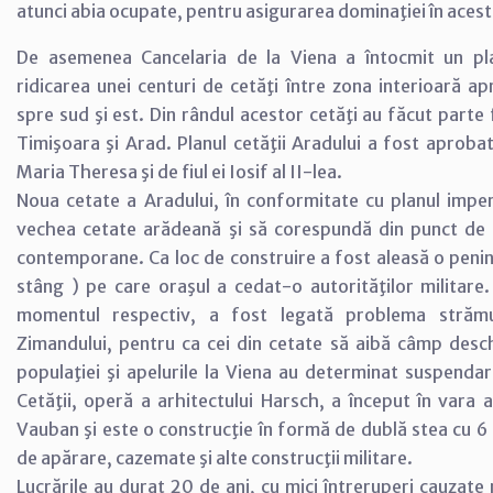
atunci abia ocupate, pentru asigurarea dominaţiei în acest
De asemenea Cancelaria de la Viena a întocmit un pl
ridicarea unei centuri de cetăţi între zona interioară ap
spre sud şi est. Din rândul acestor cetăţi au făcut parte f
Timişoara şi Arad. Planul cetăţii Aradului a fost aprob
Maria Theresa şi de fiul ei Iosif al II-lea.
Noua cetate a Aradului, în conformitate cu planul imperi
vechea cetate arădeană şi să corespundă din punct de v
contemporane. Ca loc de construire a fost aleasă o penin
stâng ) pe care oraşul a cedat-o autorităţilor militare. 
momentul respectiv, a fost legată problema strămut
Zimandului, pentru ca cei din cetate să aibă câmp desc
populaţiei şi apelurile la Viena au determinat suspendare
Cetăţii, operă a arhitectului Harsch, a început în vara 
Vauban şi este o construcţie în formă de dublă stea cu 6 c
de apărare, cazemate şi alte construcţii militare.
Lucrările au durat 20 de ani, cu mici întreruperi cauzate 