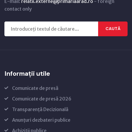
E-mail:
relatii.externe@primariaarad.ro
- foreign
contact only
CAUTĂ
Informații utile
Comunicate de presă
Comunicate de presă 2026
Transparență Decizională
Anunțuri dezbateri publice
Achiziții publice