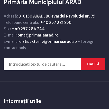
Primăria Municipiului ARAD
Adresă:
310130 ARAD, Bulevardul Revoluţiei nr. 75
Telefoane centrală:
+40 257 281 850
Fax:
+40 257 284 744
E-mail:
pma@primariaarad.ro
E-mail:
relatii.externe@primariaarad.ro
- foreign
contact only
CAUTĂ
Informații utile