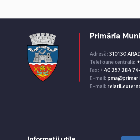
Primăria Muni
Adresă:
310130 ARAD,
Telefoane centrală:
+
Fax:
+40 257 284 74
E-mail:
pma@primari
E-mail:
relatii.exter
Informații utile