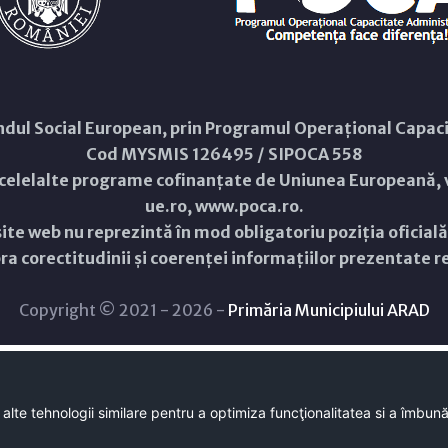
Fondul Social European, prin Programul Operațional Capa
Cod MYSMIS 126495 / SIPOCA 558
 celelalte programe cofinanțate de Uniunea Europeană, v
ue.ro
,
www.poca.ro
.
ite web nu reprezintă în mod obligatoriu poziția oficial
a corectitudinii și coerenței informațiilor prezentate rev
Copyright © 2021 - 2026 -
Primăria Municipiului ARAD
 alte tehnologii similare pentru a optimiza funcţionalitatea si a îmbun