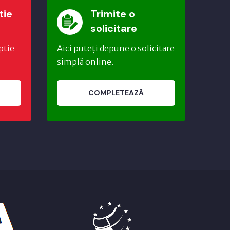
tie
Trimite o
solicitare
ptie
Aici puteți depune o solicitare
simplă online.
COMPLETEAZĂ