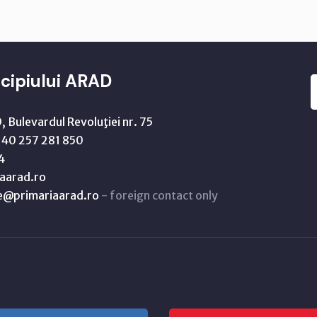
cipiului ARAD
 Bulevardul Revoluţiei nr. 75
40 257 281 850
4
aarad.ro
ne@primariaarad.ro
- foreign contact only