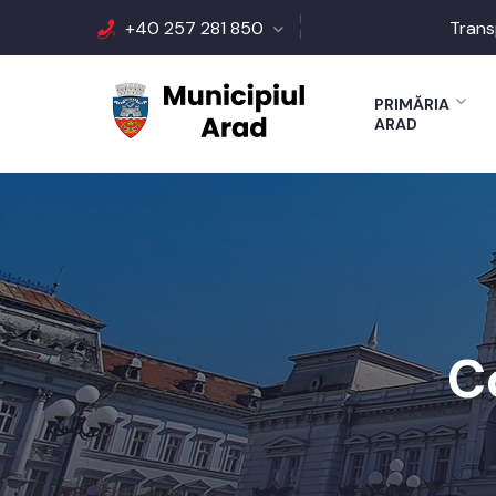
+40 257 281 850
Trans
PRIMĂRIA
ARAD
C