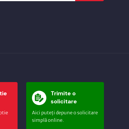
tie
Trimite o
solicitare
ptie
Aici puteți depune o solicitare
simplă online.