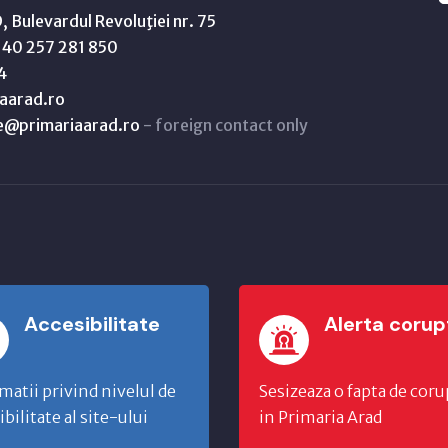
 Bulevardul Revoluţiei nr. 75
40 257 281 850
4
aarad.ro
ne@primariaarad.ro
- foreign contact only
Accesibilitate
Alerta corup
matii privind nivelul de
Sesizeaza o fapta de coru
ibilitate al site-ului
in Primaria Arad