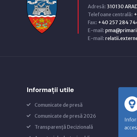
Adresă:
310130 ARAD,
Telefoane centrală:
+
Fax:
+40 257 284 74
E-mail:
pma@primari
E-mail:
relatii.exter
Informații utile
Comunicate de presă
Comunicate de presă 2026
Infor
Transparență Decizională
acces