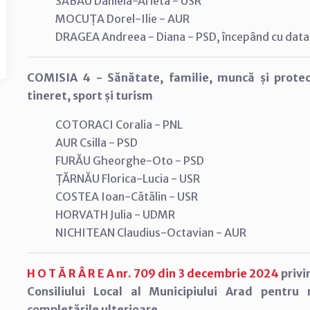
SĂBĂU Daniela-Arieta - USR
MOCUȚA Dorel-Ilie - AUR
DRAGEA Andreea - Diana - PSD, începând cu data
COMISIA 4 - Sănătate, familie, muncă și protecți
tineret, sport și turism
COTORACI Coralia - PNL
AUR Csilla - PSD
FURĂU Gheorghe-Oto - PSD
ȚĂRNĂU Florica-Lucia - USR
COSTEA Ioan-Cătălin - USR
HORVATH Julia - UDMR
NICHITEAN Claudius-Octavian - AUR
H O T Ă R Â R E A nr. 709 din 3 decembrie 2024
privi
Consiliului Local al Municipiului Arad pentru
completările ulterioare.