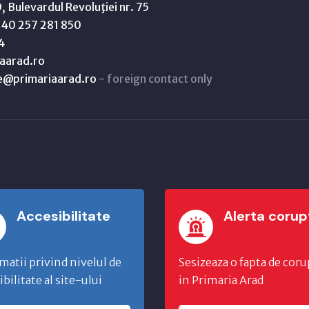
 Bulevardul Revoluţiei nr. 75
40 257 281 850
4
aarad.ro
ne@primariaarad.ro
- foreign contact only
Accesibilitate
Alerta corup
matii privind nivelul de
Sesizeaza o fapta de coru
ibilitate al site-ului
in Primaria Arad