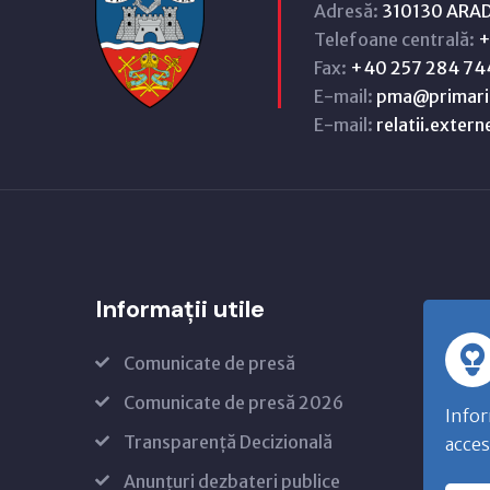
Adresă:
310130 ARAD,
Telefoane centrală:
+
Fax:
+40 257 284 74
E-mail:
pma@primari
E-mail:
relatii.exter
Informații utile
Comunicate de presă
Comunicate de presă 2026
Infor
Transparență Decizională
acces
Anunțuri dezbateri publice