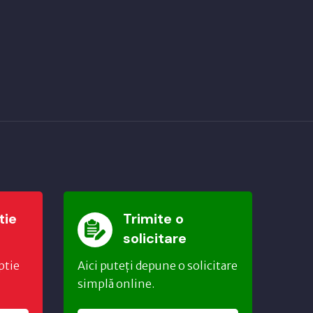
tie
Trimite o
solicitare
ptie
Aici puteți depune o solicitare
simplă online.