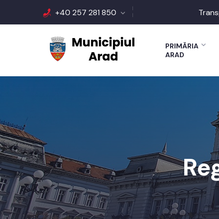
+40 257 281 850
Trans
PRIMĂRIA
ARAD
Re