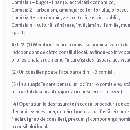
Comisia 1 - buget-finanţe, activităţi economice;
Comisia 2 - urbanism, amenajarea teritoriului
,
protecţi
Comisia 3 - patrimoniu, agricultură, servicii public;
Comisia 4 - cultură, sănătate, învăţământ, familie, muncă
sport.
Art. 2.
(1) Membrii fiecărei comisii se nominalizează de fi
independent de către consiliul local, avându-se în vede
profesională şi domeniul în care îşi desfăşoară activita
(2) Un consilier poate face parte din 1-3 comisii.
(3) În situaţia în care pentru un loc într-o comisie exis
prin votul deschis al majorităţii consilierilor prezenţi.
(4) Operaţiunile desfăşurate în cadrul procedurii de con
denumirea acestora, numărul membrilor fiecărei comisii ş
fiecărui grup de consilieri, precum şi componenţa nomin
a consiliului local.