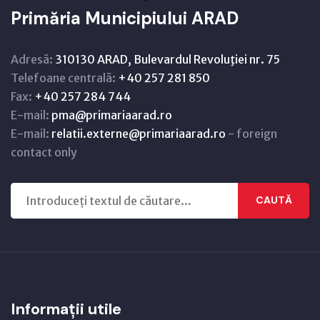
Primăria Municipiului ARAD
Adresă:
310130 ARAD, Bulevardul Revoluţiei nr. 75
Telefoane centrală:
+40 257 281 850
Fax:
+40 257 284 744
E-mail:
pma@primariaarad.ro
E-mail:
relatii.externe@primariaarad.ro
- foreign
contact only
CAUTĂ
Informații utile