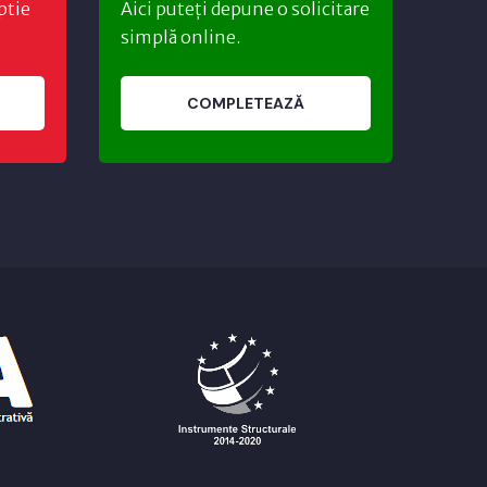
ptie
Aici puteți depune o solicitare
simplă online.
COMPLETEAZĂ