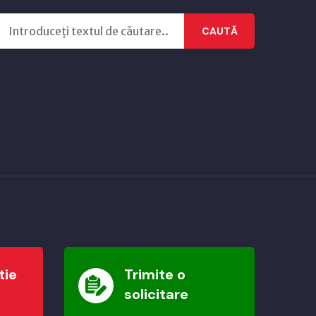
CAUTĂ
tie
Trimite o
solicitare