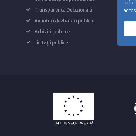
Infor
Transparență Decizională
acces
Anunțuri dezbateri publice
Achiziții publice
Licitații publice