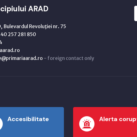
cipiului ARAD
 Bulevardul Revoluţiei nr. 75
40 257 281 850
4
aarad.ro
ne@primariaarad.ro
- foreign contact only
Accesibilitate
Alerta corup