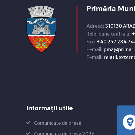
Primăria Muni
Adresă:
310130 ARAD,
Telefoane centrală:
+
Fax:
+40 257 284 74
E-mail:
pma@primari
E-mail:
relatii.exter
Informații utile
Comunicate de presă
Comunicate de presă 2026