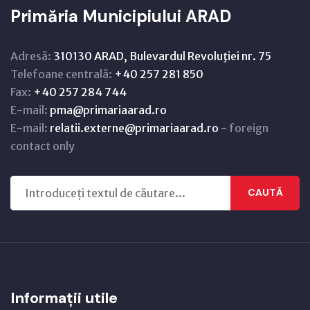
Primăria Municipiului ARAD
Adresă:
310130 ARAD, Bulevardul Revoluţiei nr. 75
Telefoane centrală:
+40 257 281 850
Fax:
+40 257 284 744
E-mail:
pma@primariaarad.ro
E-mail:
relatii.externe@primariaarad.ro
- foreign
contact only
CAUTĂ
Informații utile