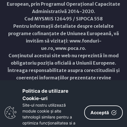
European, prin Programul Operațional Capacitate
Administrativă 2014-2020.
Cod MYSMIS 126495 / SIPOCA 558
Pentru informații detaliate despre celelalte
programe cofinanțate de Uniunea Europeană, vă
invităm să vizitați:
www.fonduri-
ue.ro
,
www.poca.ro
.
Conținutul acestui site web nu reprezintă în mod
obligatoriu poziția oficială a Uniunii Europene.
Întreaga responsabilitate asupra corectitudinii și
coerenței informațiilor prezentate revine
inițiatorilor site-ului web.
Politica de utilizare
Cookie-uri‎
Copyright © 2021 - 2026 -
Primăria Municipiului ARAD
Site-ul nostru utilizează
module cookie și alte
ResponsiveVoice
used under
Acceptă
Non-Commercial License
tehnologii similare pentru a
optimiza funcţionalitatea si a