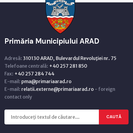
Primăria Municipiului ARAD
Adresă:
310130 ARAD, Bulevardul Revoluţiei nr. 75
Telefoane centrală:
+40 257 281 850
Fax:
+40 257 284 744
E-mail:
pma@primariaarad.ro
E-mail:
relatii.externe@primariaarad.ro
- foreign
contact only
CAUTĂ