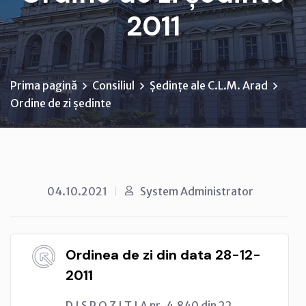
2011
Prima pagină
Consiliul
Ședințe ale C.L.M. Arad
Ordine de zi ședinte
04.10.2021
System Administrator
Ordinea de zi din data 28-12-
2011
D I S P O Z I Ţ I A nr. 4.840 din 22