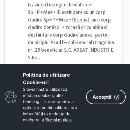
(cazinou) in regim de inaltime
Sp+P+Mez+1E extindere cu un corp
cladire Sp+P+Mez+1E construire corp
cladire demisol + terasă circulabila si
desfiintare corp cladire anexa-parter
municipiul Arad b-dul General Dragalina
nr. 25 beneficiar S.C. ARSAT INDUSTRIE
S.R.L.
Politica de utilizare
Proiect Nr.2 din 14-01-2020
Cookie-uri‎
Site-ul nostru utilizează
Proiect de hotarare privind adoptarea
module cookie și alte
Acceptă
Bugetului General de Venituri si
tehnologii similare pentru a
optimiza funcţionalitatea si a
Cheltuieli al municipiului Arad pentru anul
îmbunătăţi experienţa de
2020 - initiativa primarului
navigare.
Află mai multe »