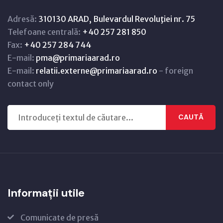
Adresă:
310130 ARAD, Bulevardul Revoluţiei nr. 75
Telefoane centrală:
+40 257 281 850
Fax:
+40 257 284 744
E-mail:
pma@primariaarad.ro
E-mail:
relatii.externe@primariaarad.ro
- foreign
contact only
CAUTĂ
Informații utile
Comunicate de presă