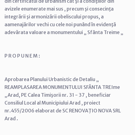
din certificatul de urbanism cât şi a condiţiilor din
avizele enumerate mai sus , precum şi consecinţa
integrării şi armonizării obeliscului propus, a
aamenajărilor vechi cu cele noi punând în evidenţă
adevărata valoare a monumentului „ Sfânta Treime „
P R O P U N E M :
Aprobarea Planului Urbanistic de Detaliu „
REAMPLASAREA MONUMENTULUI SFÂNTA TREIme
„Arad, PE Calea Timişorii nr. 31 - 37 , beneficiar
Consiliul Local al Municipiului Arad , proiect
nr.455/2006 elaborat de SC RENOVAŢIO NOVA SRL
Arad .