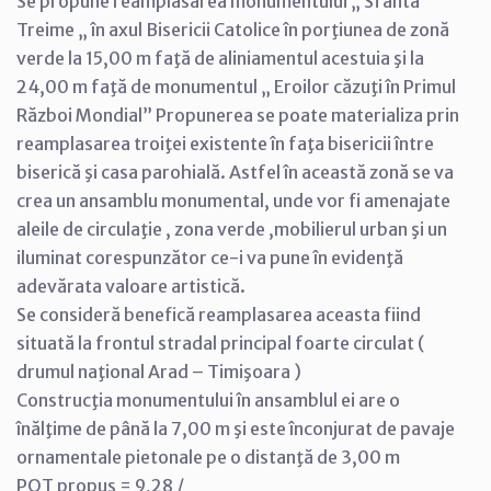
Se propune reamplasarea monumentului „ Sfânta
Treime „ în axul Bisericii Catolice în porţiunea de zonă
verde la 15,00 m faţă de aliniamentul acestuia şi la
24,00 m faţă de monumentul „ Eroilor căzuţi în Primul
Război Mondial” Propunerea se poate materializa prin
reamplasarea troiţei existente în faţa bisericii între
biserică şi casa parohială. Astfel în această zonă se va
crea un ansamblu monumental, unde vor fi amenajate
aleile de circulaţie , zona verde ,mobilierul urban şi un
iluminat corespunzător ce-i va pune în evidenţă
adevărata valoare artistică.
Se consideră benefică reamplasarea aceasta fiind
situată la frontul stradal principal foarte circulat (
drumul naţional Arad – Timişoara )
Construcţia monumentului în ansamblul ei are o
înălţime de până la 7,00 m şi este înconjurat de pavaje
ornamentale pietonale pe o distanţă de 3,00 m
POT propus = 9,28 /