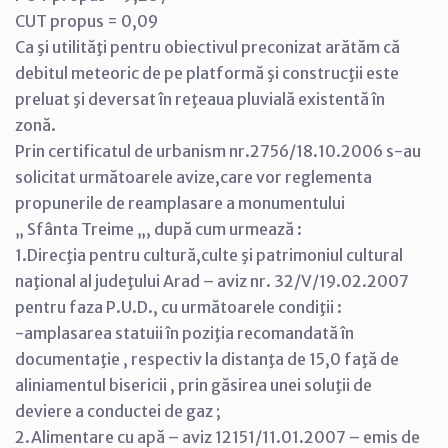
CUT propus = 0,09
Ca şi utilităţi pentru obiectivul preconizat arătăm că
debitul meteoric de pe platformă şi construcţii este
preluat şi deversat în reţeaua pluvială existentă în
zonă.
Prin certificatul de urbanism nr.2756/18.10.2006 s-au
solicitat următoarele avize,care vor reglementa
propunerile de reamplasare a monumentului
„ Sfânta Treime „, după cum urmează :
1.Direcţia pentru cultură,culte şi patrimoniul cultural
naţional al judeţului Arad – aviz nr. 32/V/19.02.2007
pentru faza P.U.D., cu următoarele condiţii :
-amplasarea statuii în poziţia recomandată în
documentaţie , respectiv la distanţa de 15,0 faţă de
aliniamentul bisericii , prin găsirea unei soluţii de
deviere a conductei de gaz ;
2.Alimentare cu apă – aviz 12151/11.01.2007 – emis de