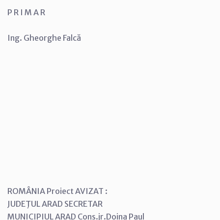
P R I M A R
Ing. Gheorghe Falcă
ROMÂNIA Proiect AVIZAT :
JUDEŢUL ARAD SECRETAR
MUNICIPIUL ARAD Cons.jr.Doina Paul