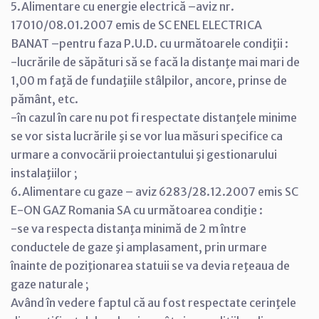
5.Alimentare cu energie electrică –aviz nr.
17010/08.01.2007 emis de SC ENEL ELECTRICA
BANAT –pentru faza P.U.D. cu următoarele condiţii :
-lucrările de săpături să se facă la distanţe mai mari de
1,00 m faţă de fundaţiile stâlpilor, ancore, prinse de
pământ, etc.
-în cazul în care nu pot fi respectate distanţele minime
se vor sista lucrările şi se vor lua măsuri specifice ca
urmare a convocării proiectantului şi gestionarului
instalaţiilor ;
6.Alimentare cu gaze – aviz 6283/28.12.2007 emis SC
E-ON GAZ Romania SA cu următoarea condiţie :
-se va respecta distanţa minimă de 2 m între
conductele de gaze şi amplasament, prin urmare
înainte de poziţionarea statuii se va devia reţeaua de
gaze naturale ;
Având în vedere faptul că au fost respectate cerinţele