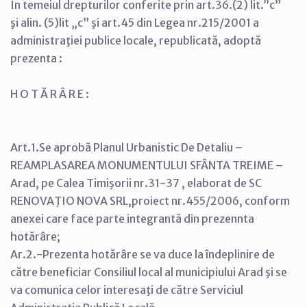
În temeiul drepturilor conferite prin art.36.(2) lit.”c”
şi alin. (5)lit „c” şi art.45 din Legea nr.215/2001 a
administraţiei publice locale, republicată, adoptă
prezenta :
H O T Ă R Â R E :
Art.1.Se aprobă Planul Urbanistic De Detaliu –
REAMPLASAREA MONUMENTULUI SFÂNTA TREIME –
Arad, pe Calea Timişorii nr.31-37 , elaborat de SC
RENOVAŢIO NOVA SRL,proiect nr.455/2006, conform
anexei care face parte integrantă din prezennta
hotărâre;
Ar.2.-Prezenta hotărâre se va duce la îndeplinire de
către beneficiar Consiliul local al municipiului Arad şi se
va comunica celor interesaţi de către Serviciul