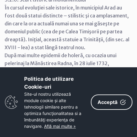
În cursul evoluţiei sale istorice, în municipiul Arad au
fost două statui distincte – stilistic şi ca amplasament,
din care la ora actuală numai una se mai găseşte pe
domeniul public (cea de pe Calea Timişorii pe partea
dreaptă). Iniţial, această statuie a Trinităţii, (din sec. al
XVIII - lea) a stat lângă teatrul nou.
După mai multe epidemii de holeră, cu ocazia unui
pelerinaj la Mănăstirea Radna, în 28 iulie 1732,
locuitorii şi notabilităţile locale, ridică pentru prima
Politica de utilizare
dată problema construirii unui monument închinat
Cookie-uri‎
acestui eveniment. Această idee era o copie deja
Site-ul nostru utilizează
existentă în toată Europa , începând din Roma , Viena,
module cookie și alte
Acceptă
Budapesta. Astăzi, toate oraşele mari se mândresc cu
tehnologii similare pentru a
o statuie a Trinităţii.
optimiza funcţionalitatea si a
Obeliscul, în formă triunghiulară în plan, a fost
îmbunătăţi experienţa de
navigare.
Află mai multe »
executat la Buda şi a costat 6000 de forinţi. Lucrarea
a fost ridicată în mijlocul pieţii mari a oraşului (P-ţa