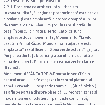
2.2. Descrierea situaţiei existente
2.2.1. Probleme de arhitectură şi urbanism
În zona studiată, funcţiunea predominantă este cea de
circulaţie şi este amplasată în partea dreaptă a liniilor
de tramvai de pe C-lea Timişorii în sensul intrării în
oraş. În parcul din faţa Bisericii Catolice sunt
amplasate două monumente , Monumentul “Eroilor
căzuţi în Primul Război Mondial” şi Troiţa care este
amplasată în axul Bisericii. Zona verde este neîngrijită .
Porţiunea din faţa bisericii şi a parohiei nu denotă o
zonă de respect . Parohia este cea mai veche clădire
din zonă .
Monumentul SFÂNTA TREIME mutat în sec XIX din
centrul Aradului, a fost aşezat în centrul pietonal al
zonei. Carosabilul, respectiv tramvaiul ,(după război)
se afla pe partea dinspre biserică. Cu reorganizarea şi
modernizarea circulaţiei , în perioada comunistă,
benzile de circulaţie au ajuns până la Monument , chiar