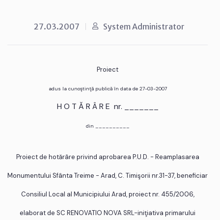
27.03.2007
System Administrator
Proiect
adus la cunoştinţă publică în data de 27-03-2007
H O T Ă R Â R E nr. _______
din __________
Proiect de hotărâre privind aprobarea P.U.D. - Reamplasarea
Monumentului Sfânta Treime - Arad, C. Timişorii nr.31-37, beneficiar
Consiliul Local al Municipiului Arad, proiect nr. 455/2006,
elaborat de SC RENOVATIO NOVA SRL-iniţiativa primarului