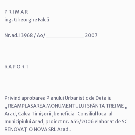
P R I M A R
ing. Gheorghe Falcă
Nr.ad.13968 / Ao/ _________ 2007
R A P O R T
Privind aprobarea Planului Urbanistic de Detaliu
„ REAMPLASAREA MONUMENTULUI SFÂNTA TREIME „
Arad, Calea Timişorii ,beneficiar Consiliul local al
municipiului Arad, proiect nr. 455/2006 elaborat de SC
RENOVAŢIO NOVA SRL Arad .