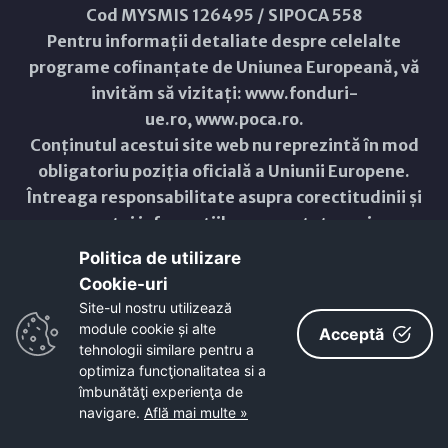
Cod MYSMIS 126495 / SIPOCA 558
Pentru informații detaliate despre celelalte
programe cofinanțate de Uniunea Europeană, vă
invităm să vizitați:
www.fonduri-
ue.ro
,
www.poca.ro
.
Conținutul acestui site web nu reprezintă în mod
obligatoriu poziția oficială a Uniunii Europene.
Întreaga responsabilitate asupra corectitudinii și
coerenței informațiilor prezentate revine
inițiatorilor site-ului web.
Politica de utilizare
Cookie-uri‎
Copyright © 2021 - 2026 -
Primăria Municipiului ARAD
Site-ul nostru utilizează
module cookie și alte
Acceptă
ResponsiveVoice
used under
tehnologii similare pentru a
Non-Commercial License
optimiza funcţionalitatea si a
îmbunătăţi experienţa de
navigare.
Află mai multe »