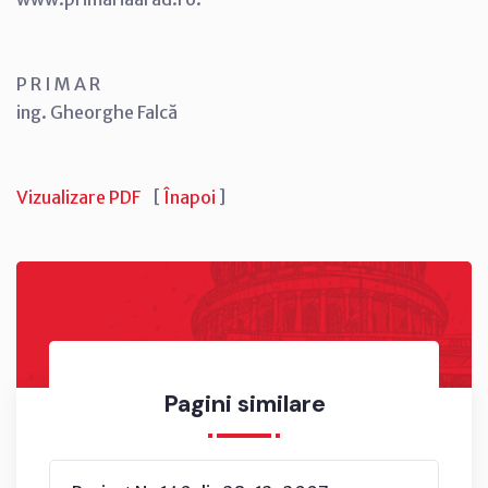
P R I M A R
ing. Gheorghe Falcă
Vizualizare PDF
[
Înapoi
]
Pagini similare