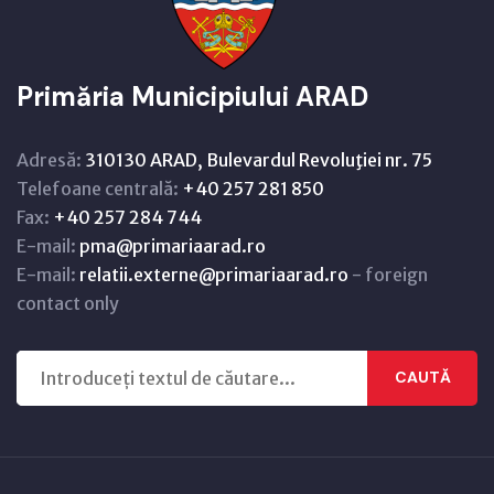
Primăria Municipiului ARAD
Adresă:
310130 ARAD, Bulevardul Revoluţiei nr. 75
Telefoane centrală:
+40 257 281 850
Fax:
+40 257 284 744
E-mail:
pma@primariaarad.ro
E-mail:
relatii.externe@primariaarad.ro
- foreign
contact only
CAUTĂ