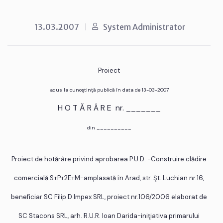
13.03.2007
System Administrator
Proiect
adus la cunoştinţă publică în data de 13-03-2007
H O T Ă R Â R E nr. _______
din __________
Proiect de hotărâre privind aprobarea P.U.D. -Construire clădire
comercială S+P+2E+M-amplasată în Arad, str. Şt. Luchian nr.16,
beneficiar SC Filip D Impex SRL, proiect nr.106/2006 elaborat de
SC Stacons SRL, arh. R.U.R. Ioan Darida-iniţiativa primarului