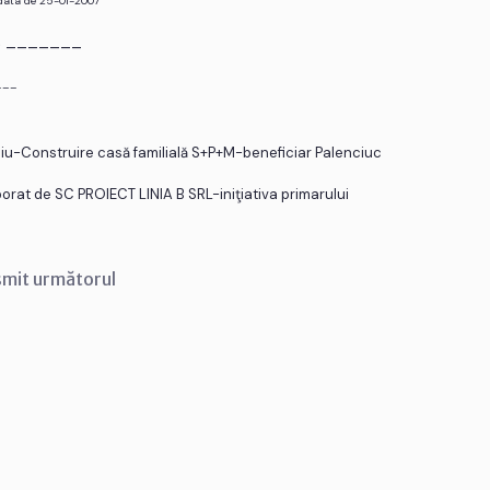
 data de 25-01-2007
r. _______
___
liu-Construire casă familială S+P+M-beneficiar Palenciuc
aborat de SC PROIECT LINIA B SRL-iniţiativa primarului
smit următorul