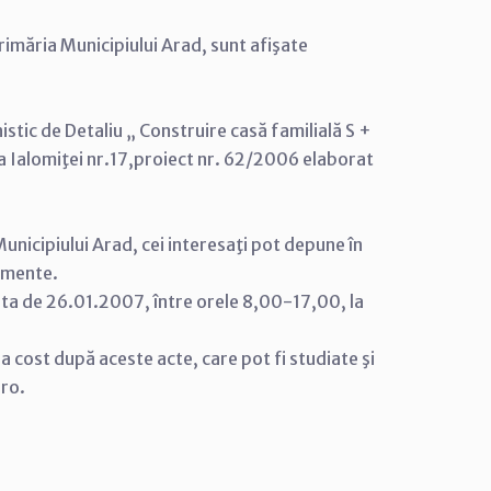
rimăria Municipiului Arad, sunt afişate
stic de Detaliu „ Construire casă familială S +
da Ialomiţei nr.17,proiect nr. 62/2006 elaborat
unicipiului Arad, cei interesaţi pot depune în
cumente.
ata de 26.01.2007, între orele 8,00-17,00, la
tra cost după aceste acte, care pot fi studiate şi
.ro.