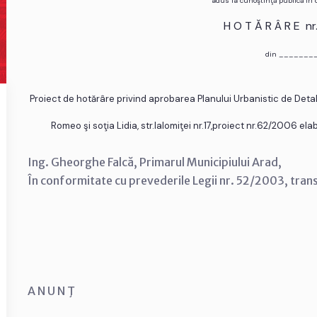
adus la cunoştinţă publică în
H O T Ă R Â R E n
din _______
Proiect de hotărâre privind aprobarea Planului Urbanistic de Deta
Romeo şi soţia Lidia, str.Ialomiţei nr.17,proiect nr.62/2006 el
Ing. Gheorghe Falcă, Primarul Municipiului Arad,
În conformitate cu prevederile Legii nr. 52/2003, tran
A N U N Ţ