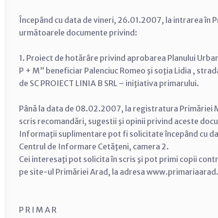
Începând cu data de vineri, 26.01.2007, la intrarea în P
următoarele documente privind:
1. Proiect de hotărâre privind aprobarea Planului Urbani
P + M” beneficiar Palenciuc Romeo şi soţia Lidia , stra
de SC PROIECT LINIA B SRL – iniţiativa primarului.
Până la data de 08.02.2007, la registratura Primăriei M
scris recomandări, sugestii şi opinii privind aceste do
Informaţii suplimentare pot fi solicitate începând cu d
Centrul de Informare Cetăţeni, camera 2.
Cei interesaţi pot solicita în scris şi pot primi copii con
pe site-ul Primăriei Arad, la adresa www.primariaarad
P R I M A R