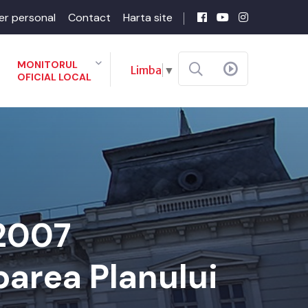
er personal
Contact
Harta site
MONITORUL
Limba
▼
OFICIAL LOCAL
-2007
barea Planului