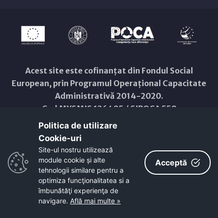
Acest site este cofinanțat din Fondul Social
European, prin Programul Operațional Capacitate
Administrativă 2014-2020.
Cod MYSMIS 126495 / SIPOCA 558
Pentru informații detaliate despre celelalte
Politica de utilizare
programe cofinanțate de Uniunea Europeană, vă
Cookie-uri‎
invităm să vizitați:
www.fonduri-
Site-ul nostru utilizează
ue.ro
,
www.poca.ro
.
module cookie și alte
Acceptă
tehnologii similare pentru a
Conținutul acestui site web nu reprezintă în mod
optimiza funcţionalitatea si a
obligatoriu poziția oficială a Uniunii Europene.
îmbunătăţi experienţa de
Întreaga responsabilitate asupra corectitudinii și
navigare.
Află mai multe »
coerenței informațiilor prezentate revine