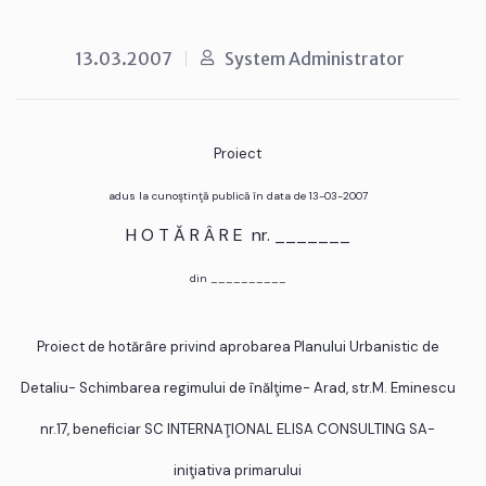
13.03.2007
System Administrator
Proiect
adus la cunoştinţă publică în data de 13-03-2007
H O T Ă R Â R E nr. _______
din __________
Proiect de hotărâre privind aprobarea Planului Urbanistic de
Detaliu- Schimbarea regimului de înălţime- Arad, str.M. Eminescu
nr.17, beneficiar SC INTERNAŢIONAL ELISA CONSULTING SA-
iniţiativa primarului