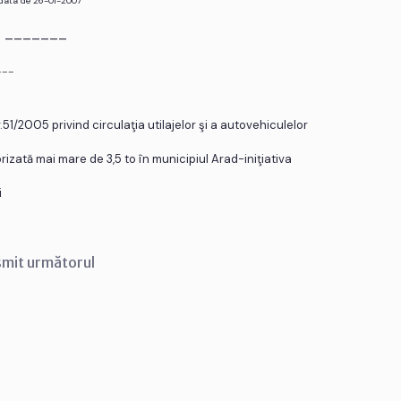
 data de 26-01-2007
r. _______
___
1/2005 privind circulaţia utilajelor şi a autovehiculelor
izată mai mare de 3,5 to în municipiul Arad-iniţiativa
i
smit următorul