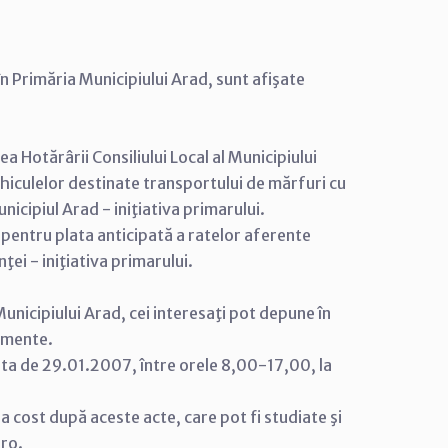
n Primăria Municipiului Arad, sunt afişate
a Hotărârii Consiliului Local al Municipiului
vehiculelor destinate transportului de mărfuri cu
icipiul Arad - iniţiativa primarului.
e pentru plata anticipată a ratelor aferente
ţei - iniţiativa primarului.
unicipiului Arad, cei interesaţi pot depune în
cumente.
ata de 29.01.2007, între orele 8,00-17,00, la
tra cost după aceste acte, care pot fi studiate şi
.ro.