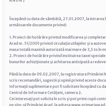
A N U N Ţ
Începând cu data de sâmbătă, 27.01.2007, la intrarea î
următoarele documente privind:
1. Proiect de hotărâre privind modificarea şi completare
Arad nr. 51/2005 privind circulaţia utilajelor şi a auto
masa totală maximă autorizată mai mare de 3,5 to în mun
2. Proiect de hotărâre privind instituirea taxei special
bunurilor achiziţionate şi achitarea anticipată a redeven
Până la data de 09.02.2007, la registratura Primăriei M
scris recomandări, sugestii şi opinii privind aceste do
Informaţii suplimentare pot fi solicitate începând cu d
Centrul de Informare Cetăţeni, camera 2.
Cei interesaţi pot solicita în scris şi pot primi copii con
pe site-ul Primăriei Arad, la adresa www.primariaarad