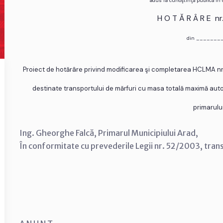
adus la cunoştinţă publică în
H O T Ă R Â R E n
din _______
Proiect de hotărâre privind modificarea şi completarea HCLMA nr.5
destinate transportului de mărfuri cu masa totală maximă autor
primarulu
Ing. Gheorghe Falcă, Primarul Municipiului Arad,
În conformitate cu prevederile Legii nr. 52/2003, tran