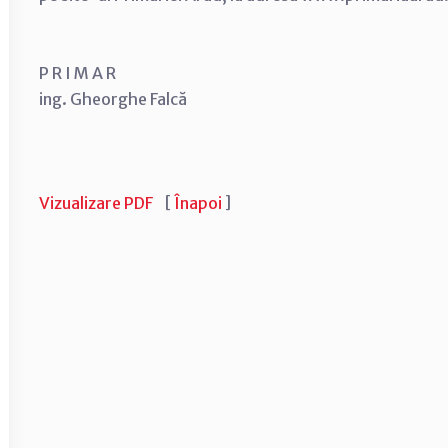
P R I M A R
ing. Gheorghe Falcă
Vizualizare PDF
[
Înapoi
]