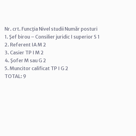
Nr. crt. Funcţia Nivel studii Număr posturi
1. Şef birou – Consilier juridic I superior S 1
2. Referent IA M 2
3. Casier TP I M 2
4. Şofer M sau G 2
5. Muncitor calificat TP I G 2
TOTAL: 9