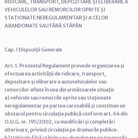
RIDICARE, TRANSPORT, DEPOZITARE ŞI ELIBERARE A
VEHICULELOR SAU REMORCILOR OPRITE ŞI
STAŢIONATE NEREGULAMENTAR ŞI A CELOR
ABANDONATE SAU FĂRĂ STĂPÂN
Cap. I Dispoziţii Generale
Art. 1. Prezentul Regulament prevede organizarea şi
efectuarea activităţii de ridicare, transport,
depozitare şi eliberare a autovehiculelor sau
remorcilor aflate în una din următoarele situaţii:
a) vehicule sau remorcile oprite sau staţionate
neregulamentar pe partea carosabilă şi constituie un
obstacol pentru circulaţia publică conform art. 64 din
O.U.G. nr. 195/2002, cu modificări şi completări
ulterioare, privind circulaţia pe drumurile publice.
b) Vehicule fără stăpân sau abandonate pe terenurile