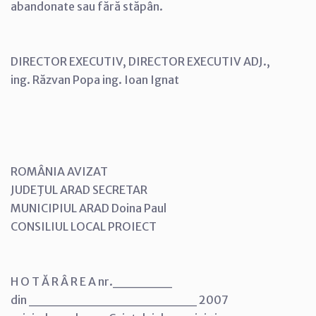
abandonate sau fără stăpân.
DIRECTOR EXECUTIV, DIRECTOR EXECUTIV ADJ.,
ing. Răzvan Popa ing. Ioan Ignat
ROMÂNIA AVIZAT
JUDEŢUL ARAD SECRETAR
MUNICIPIUL ARAD Doina Paul
CONSILIUL LOCAL PROIECT
H O T Ă R Â R E A nr.______
din _________________ 2007