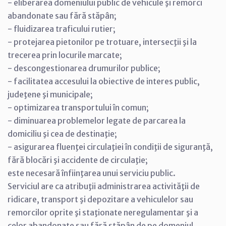
- eliberarea domeniului public de vehicule şi remorci
abandonate sau fără stăpân;
- fluidizarea traficului rutier;
- protejarea pietonilor pe trotuare, intersecţii şi la
trecerea prin locurile marcate;
- descongestionarea drumurilor publice;
- facilitatea accesului la obiective de interes public,
judeţene şi municipale;
- optimizarea transportului în comun;
- diminuarea problemelor legate de parcarea la
domiciliu şi cea de destinaţie;
- asigurarea fluenţei circulaţiei în condiţii de siguranţă,
fără blocări şi accidente de circulaţie;
este necesară înfiinţarea unui serviciu public.
Serviciul are ca atribuţii administrarea activităţii de
ridicare, transport şi depozitare a vehiculelor sau
remorcilor oprite şi staţionate neregulamentar şi a
celor abandonate sau fără stăpân de pe domeniul