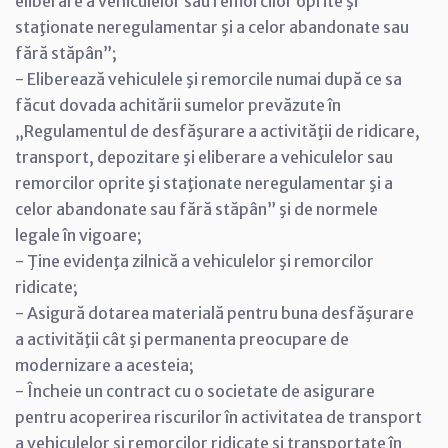
eliberare a vehiculelor sau remorcilor oprite şi
staţionate neregulamentar şi a celor abandonate sau
fără stăpân”;
- Eliberează vehiculele şi remorcile numai după ce sa
făcut dovada achitării sumelor prevăzute în
„Regulamentul de desfăşurare a activităţii de ridicare,
transport, depozitare şi eliberare a vehiculelor sau
remorcilor oprite şi staţionate neregulamentar şi a
celor abandonate sau fără stăpân” şi de normele
legale în vigoare;
- Ţine evidenţa zilnică a vehiculelor şi remorcilor
ridicate;
- Asigură dotarea materială pentru buna desfăşurare
a activităţii cât şi permanenta preocupare de
modernizare a acesteia;
- Încheie un contract cu o societate de asigurare
pentru acoperirea riscurilor în activitatea de transport
a vehiculelor şi remorcilor ridicate şi transportate în