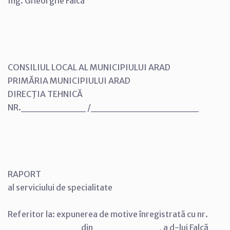
Ing. Gheorghe Falcă
CONSILIUL LOCAL AL MUNICIPIULUI ARAD
PRIMĂRIA MUNICIPIULUI ARAD
DIRECŢIA TEHNICĂ
NR._________ /_______________
RAPORT
al serviciului de specialitate
Referitor la: expunerea de motive înregistrată cu nr.
__________ din _________, a d-lui Falcă