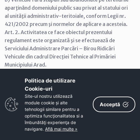
aparţinând domeniului public sau privat al statului ori
al unităţii administrativ-teritoiale, conform Legii nr.
421/2002 precum şi normelor de aplicare a acesteia.
Art. 2. Activitatea ce face obiectul prezentului
regulament este organizată şi se efectuează de
Serviciului Administrare Parcări – Birou Ridicări
Vehicule din cadrul Direcţiei Tehnice al Primăriei
Municipiului Arad.
Politica de utilizare
Cap. II Modul de desfăşurare a activităţii de ridicare,
Cookie-uri‎
transport, depozitare şi eliberare a vehiculelor şi
Site-ul nostru utilizează
remorcilor staţionate neregulamentar pe partea
module cookie și alte
Acceptă
carosabilă a drumului public din municipiul Arad sau
tehnologii similare pentru a
parcate pe trotuar şi care constituie un obstacol
optimiza funcţionalitatea si a
pentru circulaţia publică
îmbunătăţi experienţa de
navigare.
Află mai multe »
Art. 3. (1) În baza protocolului încheiat între Biroul