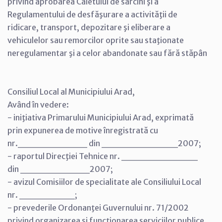
privind aprobarea Caietului de sarcini şi a
Regulamentului de desfăşurare a activităţii de
ridicare, transport, depozitare şi eliberare a
vehiculelor sau remorcilor oprite sau staţionate
neregulamentar şi a celor abandonate sau fără stăpân
Consiliul Local al Municipiului Arad,
Având în vedere:
- iniţiativa Primarului Municipiului Arad, exprimată
prin expunerea de motive înregistrată cu
nr.__________ din ___________2007;
- raportul Direcţiei Tehnice nr. ___________
din __________2007;
- avizul Comisiilor de specialitate ale Consiliului Local
nr. ________;
- prevederile Ordonanţei Guvernului nr. 71/2002
privind organizarea şi funcţionarea serviciilor publice