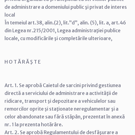
de administrare a domeniului public şi privat de interes
local
În temeiul art.38, alin.(2), lit.”d”, alin. (5), lit. a, art.46
din Legea nr.215/2001, Legea administraţiei publice
locale, cu modificările şi completările ulterioare,
H O T Ă R Ă Ş T E
Art. 1. Se aprobă Caietul de sarcini privind gestiunea
directă a serviciului de administrare a activităţii de
ridicare, transport şi depozitare a vehiculelor sau
remorcilor oprite şi staţionate neregulamentar şi a
celor abandonate sau fără stăpân, prezentat în anexă
nr. 1 la prezenta hotărâre.
Art. 2. Se aprobă Regulamentului de desfăşurare a