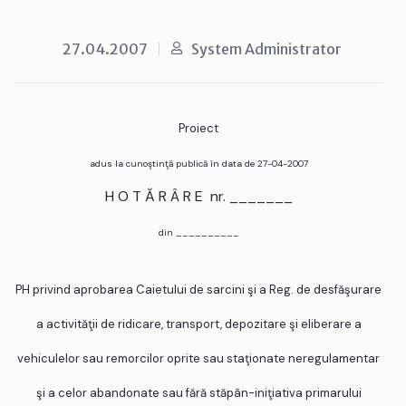
27.04.2007
System Administrator
Proiect
adus la cunoştinţă publică în data de 27-04-2007
H O T Ă R Â R E nr. _______
din __________
PH privind aprobarea Caietului de sarcini şi a Reg. de desfăşurare
a activităţii de ridicare, transport, depozitare şi eliberare a
vehiculelor sau remorcilor oprite sau staţionate neregulamentar
şi a celor abandonate sau fără stăpân-iniţiativa primarului