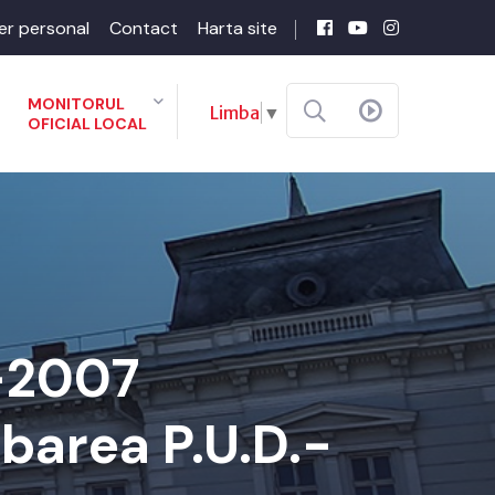
er personal
Contact
Harta site
MONITORUL
Limba
▼
OFICIAL LOCAL
7-2007
barea P.U.D.-