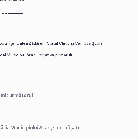
 data de 04-07-2007
r. _______
___
ocuinţe-Calea Zădăreni, Spital Clinic şi Campus Şcolar-
ocal Municipal Arad-iniţiativa primarului
smit următorul
ăria Municipiului Arad, sunt afişate