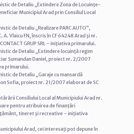
nistic de Detaliu „Extindere Zona de Locuinţe-
neficiar Municipiul Arad prin Consiliul Local
nistic de Detaliu „Realizare PARC AUTO”,
. Vlaicu FN, înscris în CF 64248 Arad şi nr.
 CONTACT GRUP SRL – iniţiativa primarului.
istic de Detaliu „Extindere locuinţă regim
iciar Sumandan Daniel, proiect nr. 2/2007
va primarului.
nistic de Detaliu „Garaje cu mansardă
imon Sofia, proiect nr. 21/2007 elaborat de SC
rârii Consiliului Local al Municipiului Arad nr.
uare pentru atribuirea de finanţări
ământ, tineret şi recreative – iniţiativa
nicipiului Arad, cei interesaţi pot depune în