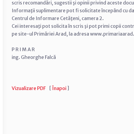
scris recomandări, sugestii şi opinii privind aceste do
Informaţii suplimentare pot fi solicitate începând cu 
Centrul de Informare Cetăţeni, camera 2.
Cei interesaţi pot solicita în scris şi pot primi copii con
pe site-ul Primăriei Arad, la adresa www.primariaarad
P R I M A R
ing. Gheorghe Falcă
Vizualizare PDF
[
Înapoi
]