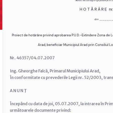
adus la cunoştinţă publică în
H O T Ă R Â R E n
din _______
Proiect de hotărâre privind aprobarea P.U.D.-Extindere Zona de L
Arad, beneficiar Municipiul Arad prin Consiliul L
Nr. 46357/04.07.2007
Ing. Gheorghe Falcă, Primarul Municipiului Arad,
În conformitate cu prevederile Legii nr. 52/2003, tran
A N U N Ţ
Începând cu data de joi, 05.07.2007, la intrarea în Prim
următoarele documente privind: