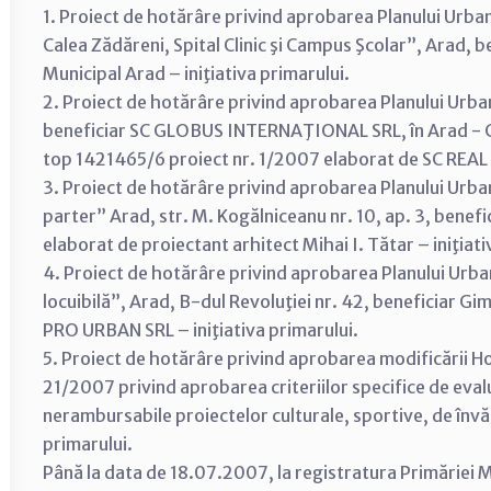
1. Proiect de hotărâre privind aprobarea Planului Urba
Calea Zădăreni, Spital Clinic şi Campus Şcolar”, Arad, be
Municipal Arad – iniţiativa primarului.
2. Proiect de hotărâre privind aprobarea Planului Urba
beneficiar SC GLOBUS INTERNAŢIONAL SRL, în Arad - C. A
top 1421465/6 proiect nr. 1/2007 elaborat de SC REAL
3. Proiect de hotărâre privind aprobarea Planului Urban
parter” Arad, str. M. Kogălniceanu nr. 10, ap. 3, benef
elaborat de proiectant arhitect Mihai I. Tătar – iniţiati
4. Proiect de hotărâre privind aprobarea Planului Urba
locuibilă”, Arad, B-dul Revoluţiei nr. 42, beneficiar G
PRO URBAN SRL – iniţiativa primarului.
5. Proiect de hotărâre privind aprobarea modificării Hotă
21/2007 privind aprobarea criteriilor specifice de eval
nerambursabile proiectelor culturale, sportive, de învăţ
primarului.
Până la data de 18.07.2007, la registratura Primăriei Mu