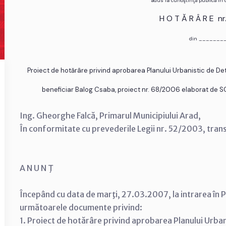
adus la cunoştinţă publică în
H O T Ă R Â R E n
din _______
Proiect de hotărâre privind aprobarea Planului Urbanistic de Deta
beneficiar Balog Csaba, proiect nr. 68/2006 elaborat de SC 
Ing. Gheorghe Falcă, Primarul Municipiului Arad,
În conformitate cu prevederile Legii nr. 52/2003, tran
A N U N Ţ
Începând cu data de marţi, 27.03.2007, la intrarea în P
următoarele documente privind:
1. Proiect de hotărâre privind aprobarea Planului Urba