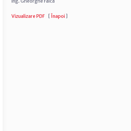
ing. Gheorghe Falcă
Vizualizare PDF
[
Înapoi
]