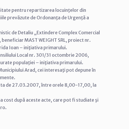
ritate pentru repartizarea locuinţelor din
diţiile prevăzute de Ordonanţa de Urgenţă a
nistic de Detaliu „Extindere Complex Comercial
, beneficiar MAST WEIGHT SRL, proiect nr.
da Ioan – iniţiativa primarului.
nsiliului Local nr. 301/31 octombrie 2006,
urate populaţiei – iniţiativa primarului.
unicipiului Arad, cei interesaţi pot depune în
cumente.
data de 27.03.2007, între orele 8,00-17,00, la
tra cost după aceste acte, care pot fi studiate şi
.ro.