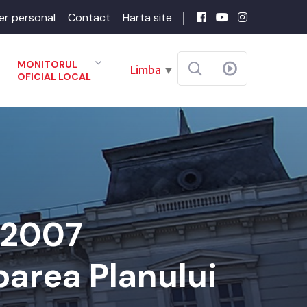
er personal
Contact
Harta site
MONITORUL
Limba
▼
OFICIAL LOCAL
-2007
barea Planului