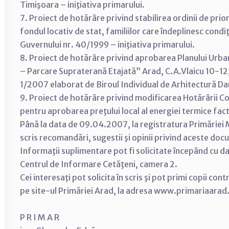
Timişoara – iniţiativa primarului.
7. Proiect de hotărâre privind stabilirea ordinii de prio
fondul locativ de stat, familiilor care îndeplinesc con
Guvernului nr. 40/1999 – iniţiativa primarului.
8. Proiect de hotărâre privind aprobarea Planului Urba
– Parcare Supraterană Etajată” Arad, C.A.Vlaicu 10-12
1/2007 elaborat de Biroul Individual de Arhitectură Dari
9. Proiect de hotărâre privind modificarea Hotărârii Co
pentru aprobarea preţului local al energiei termice fact
Până la data de 09.04.2007, la registratura Primăriei M
scris recomandări, sugestii şi opinii privind aceste do
Informaţii suplimentare pot fi solicitate începând cu 
Centrul de Informare Cetăţeni, camera 2.
Cei interesaţi pot solicita în scris şi pot primi copii con
pe site-ul Primăriei Arad, la adresa www.primariaarad
P R I M A R