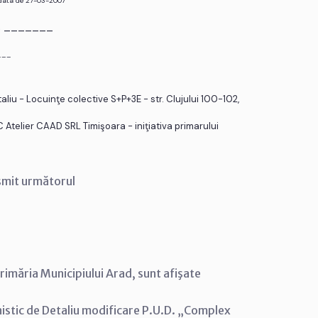
 data de 27-03-2007
r. _______
___
liu - Locuinţe colective S+P+3E - str. Clujului 100-102,
Atelier CAAD SRL Timişoara - iniţiativa primarului
smit următorul
rimăria Municipiului Arad, sunt afişate
nistic de Detaliu modificare P.U.D. „Complex