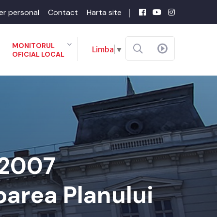
er personal
Contact
Harta site
MONITORUL
Limba
▼
OFICIAL LOCAL
-2007
barea Planului