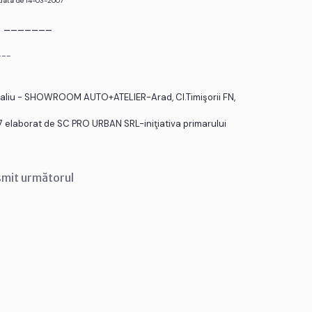
 data de 14-03-2007
r. _______
___
etaliu - SHOWROOM AUTO+ATELIER-Arad, Cl.Timişorii FN,
7 elaborat de SC PRO URBAN SRL-iniţiativa primarului
smit următorul