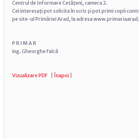
Centrul de Informare Cetăţeni, camera 2.
Cei interesaţi pot solicita în scris şi pot primi copii con
pe site-ul Primăriei Arad, la adresa www.primariaarad
P R I M A R
ing. Gheorghe Falcă
Vizualizare PDF
[
Înapoi
]