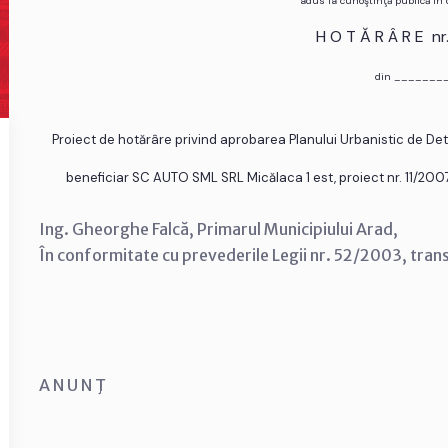
adus la cunoştinţă publică în
H O T Ă R Â R E n
din _______
Proiect de hotărâre privind aprobarea Planului Urbanistic de D
beneficiar SC AUTO SML SRL Micălaca 1 est, proiect nr. 11/200
Ing. Gheorghe Falcă, Primarul Municipiului Arad,
În conformitate cu prevederile Legii nr. 52/2003, tran
A N U N Ţ