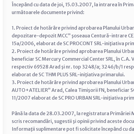
Începând cu data de joi, 15.03.2007, la intrarea în Prim
următoarele documente privind:
1. Proiect de hotărâre privind aprobarea Planului Urbani
depozitare-depozit MCC” şoseaua Centură-intrare CET
15a/2006, elaborat de SC PROCONT SRL-iniţiativa prim
2. Proiect de hotărâre privind aprobarea Planului Urba
beneficiar SC Mercury Commercial Center SRL, în C.A. V
respectiv 69528 Arad şi nr. top 3248/a; 3246/b/1 res
elaborat de SC THM PLUS SRL-iniţiativa primarului.
3. Proiect de hotărâre privind aprobarea Planului Ur
AUTO+ATELIER” Arad, Calea Timişorii FN, beneficiar SC
11/2007 elaborat de SC PRO URBAN SRL-iniţiativa prim
Până la data de 28.03.2007, la registratura Primăriei M
scris recomandări, sugestii şi opinii privind aceste do
Informaţii suplimentare pot fi solicitate începând cu d