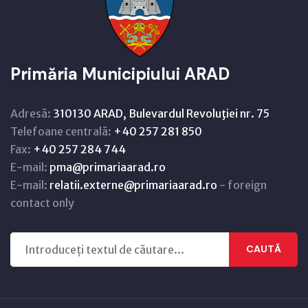
Primăria Municipiului ARAD
Adresă:
310130 ARAD, Bulevardul Revoluţiei nr. 75
Telefoane centrală:
+40 257 281 850
Fax:
+40 257 284 744
E-mail:
pma@primariaarad.ro
E-mail:
relatii.externe@primariaarad.ro
- foreign
contact only
CAUTĂ