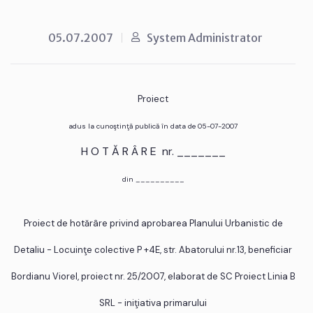
05.07.2007
System Administrator
Proiect
adus la cunoştinţă publică în data de 05-07-2007
H O T Ă R Â R E nr. _______
din __________
Proiect de hotărâre privind aprobarea Planului Urbanistic de
Detaliu - Locuinţe colective P +4E, str. Abatorului nr.13, beneficiar
Bordianu Viorel, proiect nr. 25/2007, elaborat de SC Proiect Linia B
SRL - iniţiativa primarului