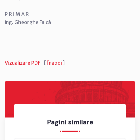
P R I M A R
ing. Gheorghe Falcă
Vizualizare PDF
[
Înapoi
]
Pagini similare