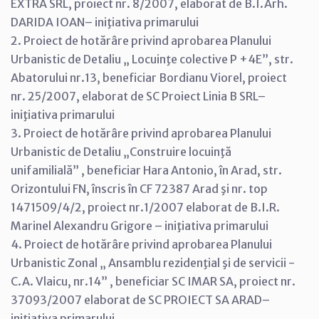
EXTRA SRL, proiect nr. 8/2007, elaborat de B.I.Arh.
DARIDA IOAN– iniţiativa primarului
2. Proiect de hotărâre privind aprobarea Planului
Urbanistic de Detaliu „ Locuinţe colective P +4E”, str.
Abatorului nr.13, beneficiar Bordianu Viorel, proiect
nr. 25/2007, elaborat de SC Proiect Linia B SRL–
iniţiativa primarului
3. Proiect de hotărâre privind aprobarea Planului
Urbanistic de Detaliu „Construire locuinţă
unifamilială” , beneficiar Hara Antonio, în Arad, str.
Orizontului FN, înscris în CF 72387 Arad şi nr. top
1471509/4/2, proiect nr.1/2007 elaborat de B.I.R.
Marinel Alexandru Grigore – iniţiativa primarului
4. Proiect de hotărâre privind aprobarea Planului
Urbanistic Zonal „ Ansamblu rezidenţial şi de servicii -
C.A. Vlaicu, nr.14” , beneficiar SC IMAR SA, proiect nr.
37093/2007 elaborat de SC PROIECT SA ARAD–
iniţiativa primarului