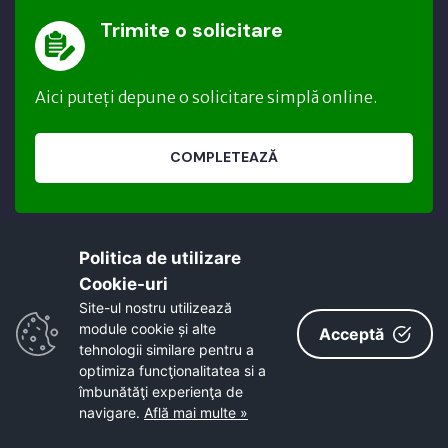
Trimite o solicitare
Aici puteți depune o solicitare simplă online.
COMPLETEAZĂ
Politica de utilizare
Cookie-uri‎
Site-ul nostru utilizează
module cookie și alte
Acceptă
tehnologii similare pentru a
optimiza funcţionalitatea si a
îmbunătăţi experienţa de
Acest site este cofinanțat din Fondul Social
navigare.
Află mai multe »
European, prin Programul Operațional Capacitate