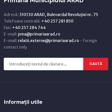
Primăria Municipiului ARAD
Adresă:
310130 ARAD, Bulevardul Revoluţiei nr. 75
Telefoane centrală:
+40 257 281 850
Fax:
+40 257 284 744
E-mail:
pma@primariaarad.ro
E-mail:
relatii.externe@primariaarad.ro
- foreign
contact only
CAUTĂ
Informații utile