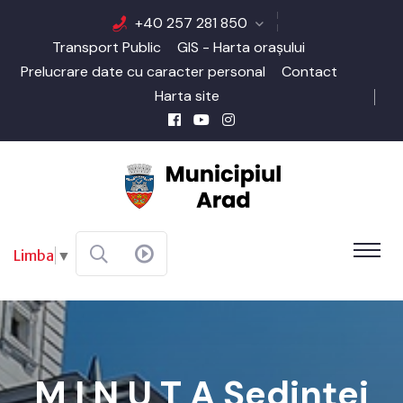
+40 257 281 850
Transport Public
GIS - Harta orașului
Prelucrare date cu caracter personal
Contact
Harta site
Limba
▼
M I N U T A Şedinţei