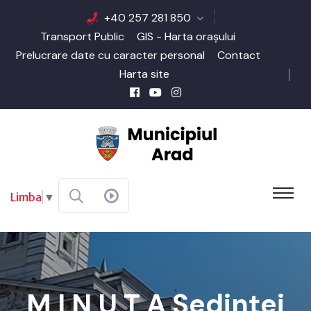
+40 257 281 850
Transport Public
GIS - Harta orașului
Prelucrare date cu caracter personal
Contact
Harta site
Limba
▼
M I N U T A Şedinţei