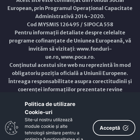
Acest site este cofinanțat din Fondul Social
European, prin Programul Operațional Capacitate
Administrativă 2014-2020.
Cod MYSMIS 126495 / SIPOCA 558
Pentru informații detaliate despre celelalte
programe cofinanțate de Uniunea Europeană, vă
invităm să vizitați:
www.fonduri-
ue.ro
,
www.poca.ro
.
Conținutul acestui site web nu reprezintă în mod
obligatoriu poziția oficială a Uniunii Europene.
Întreaga responsabilitate asupra corectitudinii și
coerenței informațiilor prezentate revine
inițiatorilor site-ului web.
Politica de utilizare
Cookie-uri‎
Copyright © 2021 - 2026 -
Primăria Municipiului ARAD
Site-ul nostru utilizează
module cookie și alte
ResponsiveVoice
used under
Acceptă
Non-Commercial License
tehnologii similare pentru a
optimiza funcţionalitatea si a