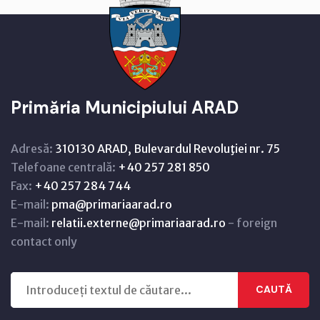
Primăria Municipiului ARAD
Adresă:
310130 ARAD, Bulevardul Revoluţiei nr. 75
Telefoane centrală:
+40 257 281 850
Fax:
+40 257 284 744
E-mail:
pma@primariaarad.ro
E-mail:
relatii.externe@primariaarad.ro
- foreign
contact only
CAUTĂ