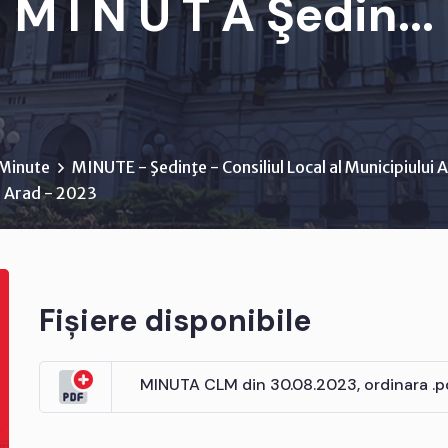
M I N U T A Şedin...
Minute
MINUTE - Şedinţe - Consiliul Local al Municipiului 
ui Arad - 2023
Fișiere disponibile
MINUTA CLM din 30.08.2023, ordinara .p