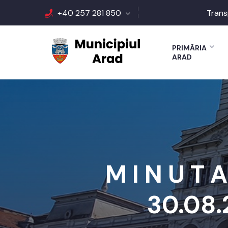
+40 257 281 850
Trans
PRIMĂRIA
ARAD
M I N U T 
30.08.