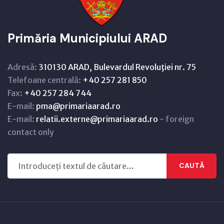
Primăria Municipiului ARAD
Adresă:
310130 ARAD, Bulevardul Revoluţiei nr. 75
Telefoane centrală:
+40 257 281 850
Fax:
+40 257 284 744
E-mail:
pma@primariaarad.ro
E-mail:
relatii.externe@primariaarad.ro
- foreign
contact only
CAUTĂ