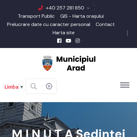
+40 257 281 850
Transport Public
GIS - Harta orașului
Prelucrare date cu caracter personal
Contact
Harta site
Limba
▼
M I N U T A Şedinţei