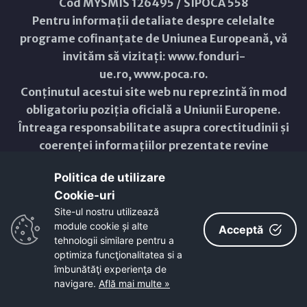
Cod MYSMIS 126495 / SIPOCA 558
Pentru informații detaliate despre celelalte
programe cofinanțate de Uniunea Europeană, vă
invităm să vizitați:
www.fonduri-
ue.ro
,
www.poca.ro
.
Conținutul acestui site web nu reprezintă în mod
obligatoriu poziția oficială a Uniunii Europene.
Întreaga responsabilitate asupra corectitudinii și
coerenței informațiilor prezentate revine
inițiatorilor site-ului web.
Politica de utilizare
Cookie-uri‎
Copyright © 2021 - 2026 -
Primăria Municipiului ARAD
Site-ul nostru utilizează
module cookie și alte
ResponsiveVoice
used under
Acceptă
Non-Commercial License
tehnologii similare pentru a
optimiza funcţionalitatea si a
îmbunătăţi experienţa de
navigare.
Află mai multe »