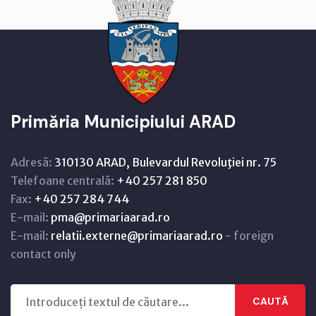
Primăria Municipiului ARAD
Adresă:
310130 ARAD, Bulevardul Revoluţiei nr. 75
Telefoane centrală:
+40 257 281 850
Fax:
+40 257 284 744
E-mail:
pma@primariaarad.ro
E-mail:
relatii.externe@primariaarad.ro
- foreign
contact only
CAUTĂ