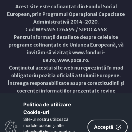
Acest site este cofinanțat din Fondul Social
European, prin Programul Operațional Capacitate
Administrativă 2014-2020.
Cod MYSMIS 126495 / SIPOCA 558
Pentru informații detaliate despre celelalte
programe cofinanțate de Uniunea Europeană, vă
invităm să vizitați:
www.fonduri-
ue.ro
,
www.poca.ro
.
Conținutul acestui site web nu reprezintă în mod
obligatoriu poziția oficială a Uniunii Europene.
Întreaga responsabilitate asupra corectitudinii și
coerenței informațiilor prezentate revine
inițiatorilor site-ului web.
Politica de utilizare
Cookie-uri‎
Copyright © 2021 - 2026 -
Primăria Municipiului ARAD
Site-ul nostru utilizează
module cookie și alte
ResponsiveVoice
used under
Acceptă
Non-Commercial License
tehnologii similare pentru a