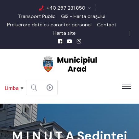
+40 257 281 850
Transport Public
GIS - Harta orașului
Prelucrare date cu caracter personal
Contact
Harta site
Limba
▼
M I N U T A Şedinţei