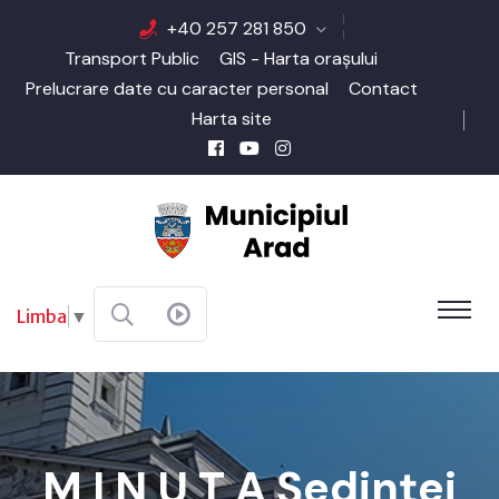
+40 257 281 850
Transport Public
GIS - Harta orașului
Prelucrare date cu caracter personal
Contact
Harta site
Limba
▼
M I N U T A Şedinţei