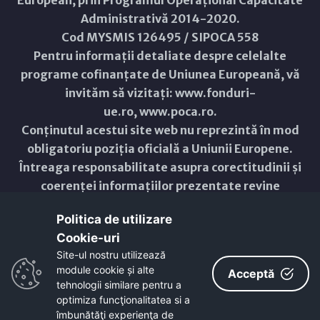
European, prin Programul Operațional Capacitate
Administrativă 2014-2020.
Cod MYSMIS 126495 / SIPOCA 558
Pentru informații detaliate despre celelalte
programe cofinanțate de Uniunea Europeană, vă
invităm să vizitați:
www.fonduri-
ue.ro
,
www.poca.ro
.
Conținutul acestui site web nu reprezintă în mod
obligatoriu poziția oficială a Uniunii Europene.
Întreaga responsabilitate asupra corectitudinii și
coerenței informațiilor prezentate revine
inițiatorilor site-ului web.
Politica de utilizare
Cookie-uri‎
Copyright © 2021 - 2026 -
Primăria Municipiului ARAD
Site-ul nostru utilizează
module cookie și alte
ResponsiveVoice
used under
Acceptă
Non-Commercial License
tehnologii similare pentru a
optimiza funcţionalitatea si a
îmbunătăţi experienţa de