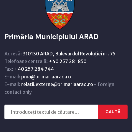
Primăria Municipiului ARAD
Adresă:
310130 ARAD, Bulevardul Revoluţiei nr. 75
Telefoane centrală:
+40 257 281 850
Fax:
+40 257 284 744
E-mail:
pma@primariaarad.ro
E-mail:
relatii.externe@primariaarad.ro
- foreign
contact only
CAUTĂ