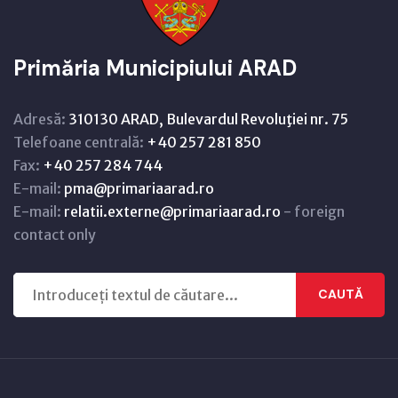
Primăria Municipiului ARAD
Adresă:
310130 ARAD, Bulevardul Revoluţiei nr. 75
Telefoane centrală:
+40 257 281 850
Fax:
+40 257 284 744
E-mail:
pma@primariaarad.ro
E-mail:
relatii.externe@primariaarad.ro
- foreign
contact only
CAUTĂ