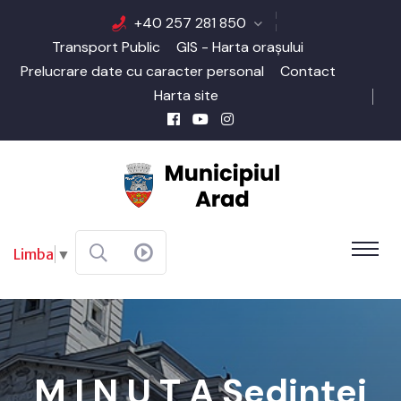
+40 257 281 850
Transport Public
GIS - Harta orașului
Prelucrare date cu caracter personal
Contact
Harta site
Limba
▼
M I N U T A Şedinţei