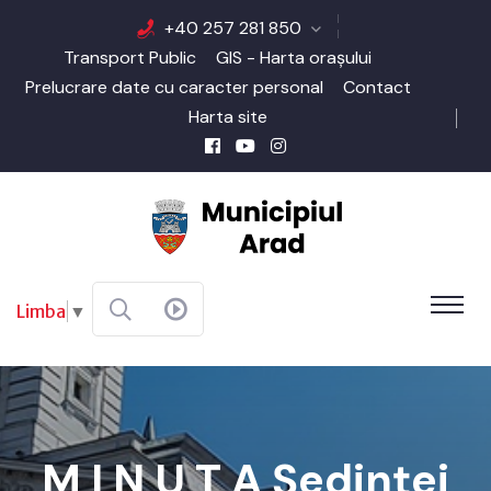
+40 257 281 850
Transport Public
GIS - Harta orașului
Prelucrare date cu caracter personal
Contact
Harta site
Limba
▼
M I N U T A Şedinţei