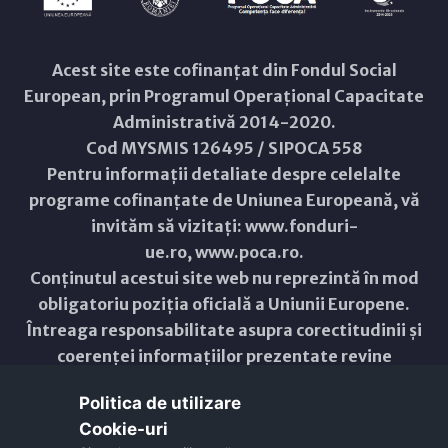
Acest site este cofinanțat din Fondul Social
European, prin Programul Operațional Capacitate
Administrativă 2014-2020.
Cod MYSMIS 126495 / SIPOCA 558
Pentru informații detaliate despre celelalte
programe cofinanțate de Uniunea Europeană, vă
invităm să vizitați:
www.fonduri-
ue.ro
,
www.poca.ro
.
Conținutul acestui site web nu reprezintă în mod
obligatoriu poziția oficială a Uniunii Europene.
Întreaga responsabilitate asupra corectitudinii și
coerenței informațiilor prezentate revine
inițiatorilor site-ului web.
Politica de utilizare
Cookie-uri‎
Copyright © 2021 - 2026 -
Primăria Municipiului ARAD