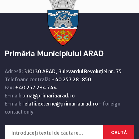
Primăria Municipiului ARAD
Adresă:
310130 ARAD, Bulevardul Revoluţiei nr. 75
Telefoane centrală:
+40 257 281 850
Fax:
+40 257 284 744
E-mail:
pma@primariaarad.ro
E-mail:
relatii.externe@primariaarad.ro
- foreign
contact only
CAUTĂ