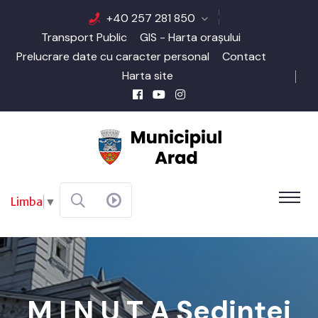
+40 257 281 850
Transport Public
GIS - Harta orașului
Prelucrare date cu caracter personal
Contact
Harta site
Limba
▼
M I N U T A Şedinţei