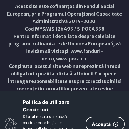
Acest site este cofinanțat din Fondul Social
European, prin Programul Operațional Capacitate
Administrativă 2014-2020.
Cod MYSMIS 126495 / SIPOCA 558
Pentru informații detaliate despre celelalte
programe cofinanțate de Uniunea Europeană, vă
invităm să vizitați:
www.fonduri-
ue.ro
,
www.poca.ro
.
Conținutul acestui site web nu reprezintă în mod
obligatoriu poziția oficială a Uniunii Europene.
Întreaga responsabilitate asupra corectitudinii și
coerenței informațiilor prezentate revine
inițiatorilor site-ului web.
Politica de utilizare
Cookie-uri‎
Copyright © 2021 - 2026 -
Primăria Municipiului ARAD
Site-ul nostru utilizează
module cookie și alte
ResponsiveVoice
used under
Acceptă
Non-Commercial License
tehnologii similare pentru a