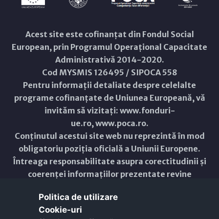
Acest site este cofinanțat din Fondul Social
European, prin Programul Operațional Capacitate
Administrativă 2014-2020.
Cod MYSMIS 126495 / SIPOCA 558
Pentru informații detaliate despre celelalte
programe cofinanțate de Uniunea Europeană, vă
invităm să vizitați:
www.fonduri-
ue.ro
,
www.poca.ro
.
Conținutul acestui site web nu reprezintă în mod
obligatoriu poziția oficială a Uniunii Europene.
Întreaga responsabilitate asupra corectitudinii și
coerenței informațiilor prezentate revine
inițiatorilor site-ului web.
Politica de utilizare
Cookie-uri‎
Copyright © 2021 - 2026 -
Primăria Municipiului ARAD