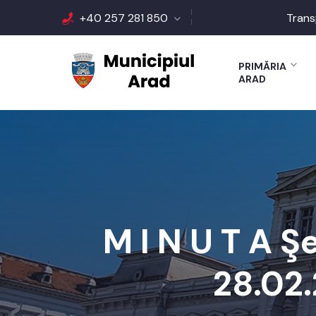
+40 257 281 850
Trans
PRIMĂRIA
ARAD
M I N U T A Ş
28.02