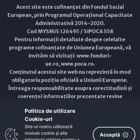
Acest site este cofinanțat din Fondul Social
European, prin Programul Operațional Capacitate
Administrativă 2014-2020.
Cod MYSMIS 126495 / SIPOCA 558
Pentru informații detaliate despre celelalte
programe cofinanțate de Uniunea Europeană, vă
invităm să vizitați:
www.fonduri-
ue.ro
,
www.poca.ro
.
Conținutul acestui site web nu reprezintă în mod
obligatoriu poziția oficială a Uniunii Europene.
Întreaga responsabilitate asupra corectitudinii și
coerenței informațiilor prezentate revine
inițiatorilor site-ului web.
Politica de utilizare
Cookie-uri‎
Copyright © 2021 - 2026 -
Primăria Municipiului ARAD
Site-ul nostru utilizează
module cookie și alte
ResponsiveVoice
used under
Acceptă
Non-Commercial License
tehnologii similare pentru a