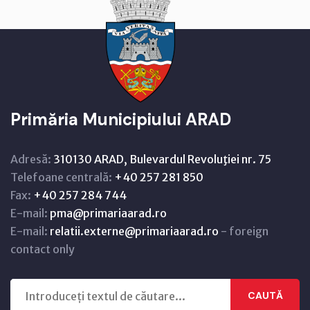
Primăria Municipiului ARAD
Adresă:
310130 ARAD, Bulevardul Revoluţiei nr. 75
Telefoane centrală:
+40 257 281 850
Fax:
+40 257 284 744
E-mail:
pma@primariaarad.ro
E-mail:
relatii.externe@primariaarad.ro
- foreign
contact only
CAUTĂ