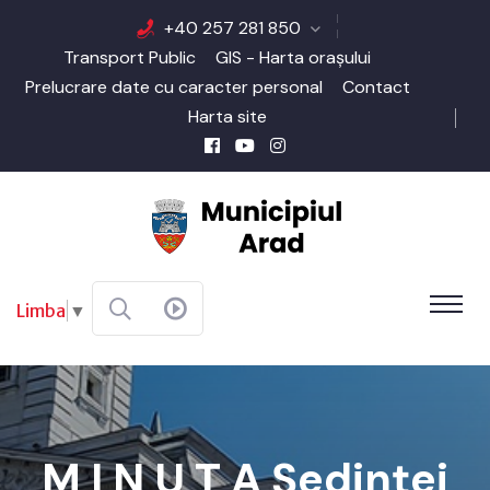
+40 257 281 850
Transport Public
GIS - Harta orașului
Prelucrare date cu caracter personal
Contact
Harta site
Limba
▼
M I N U T A Şedinţei