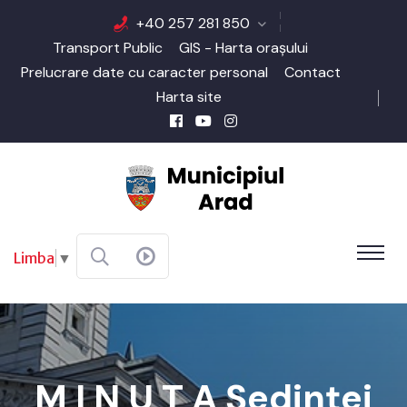
+40 257 281 850
Transport Public
GIS - Harta orașului
Prelucrare date cu caracter personal
Contact
Harta site
Limba
▼
M I N U T A Şedinţei