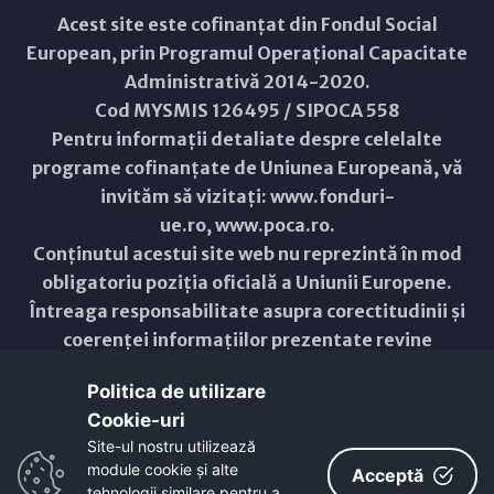
Acest site este cofinanțat din Fondul Social
European, prin Programul Operațional Capacitate
Administrativă 2014-2020.
Cod MYSMIS 126495 / SIPOCA 558
Pentru informații detaliate despre celelalte
programe cofinanțate de Uniunea Europeană, vă
invităm să vizitați:
www.fonduri-
ue.ro
,
www.poca.ro
.
Conținutul acestui site web nu reprezintă în mod
obligatoriu poziția oficială a Uniunii Europene.
Întreaga responsabilitate asupra corectitudinii și
coerenței informațiilor prezentate revine
inițiatorilor site-ului web.
Politica de utilizare
Cookie-uri‎
Copyright © 2021 - 2026 -
Primăria Municipiului ARAD
Site-ul nostru utilizează
module cookie și alte
ResponsiveVoice
used under
Acceptă
Non-Commercial License
tehnologii similare pentru a