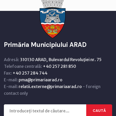
Primăria Municipiului ARAD
Adresă:
310130 ARAD, Bulevardul Revoluţiei nr. 75
Telefoane centrală:
+40 257 281 850
Fax:
+40 257 284 744
E-mail:
pma@primariaarad.ro
E-mail:
relatii.externe@primariaarad.ro
- foreign
contact only
CAUTĂ