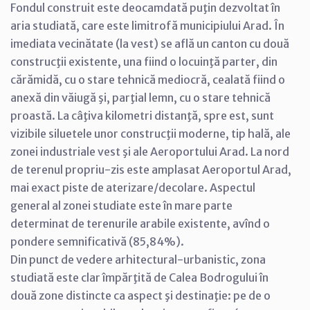
Fondul construit este deocamdată puţin dezvoltat în
aria studiată, care este limitrofă municipiului Arad. În
imediata vecinătate (la vest) se află un canton cu două
construcţii existente, una fiind o locuinţă parter, din
cărămidă, cu o stare tehnică mediocră, cealată fiind o
anexă din văiugă şi, parţial lemn, cu o stare tehnică
proastă. La câţiva kilometri distanţă, spre est, sunt
vizibile siluetele unor construcţii moderne, tip hală, ale
zonei industriale vest şi ale Aeroportului Arad. La nord
de terenul propriu-zis este amplasat Aeroportul Arad,
mai exact piste de aterizare/decolare. Aspectul
general al zonei studiate este în mare parte
determinat de terenurile arabile existente, avînd o
pondere semnificativă (85,84%).
Din punct de vedere arhitectural-urbanistic, zona
studiată este clar împărţită de Calea Bodrogului în
două zone distincte ca aspect şi destinaţie: pe de o