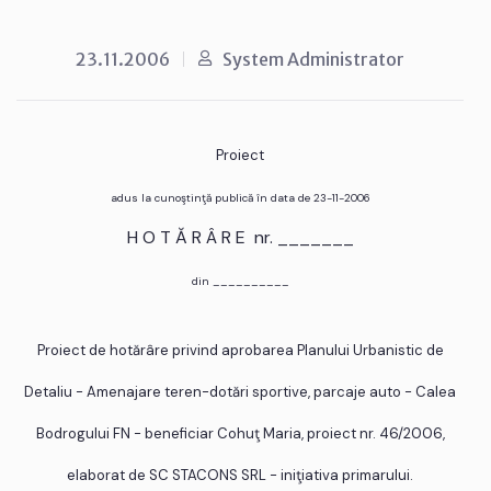
23.11.2006
System Administrator
Proiect
adus la cunoştinţă publică în data de 23-11-2006
H O T Ă R Â R E nr. _______
din __________
Proiect de hotărâre privind aprobarea Planului Urbanistic de
Detaliu - Amenajare teren-dotări sportive, parcaje auto - Calea
Bodrogului FN - beneficiar Cohuţ Maria, proiect nr. 46/2006,
elaborat de SC STACONS SRL - iniţiativa primarului.