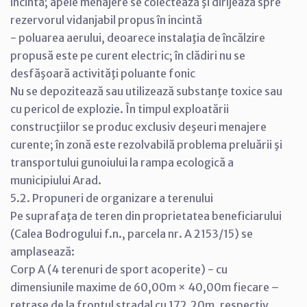
incintă; apele menajere se colectează şi dirijează spre
rezervorul vidanjabil propus în incintă
- poluarea aerului, deoarece instalaţia de încălzire
propusă este pe curent electric; în clădiri nu se
desfăşoară activităţi poluante fonic
Nu se depozitează sau utilizează substanţe toxice sau
cu pericol de explozie. În timpul exploatării
construcţiilor se produc exclusiv deşeuri menajere
curente; în zonă este rezolvabilă problema preluării şi
transportului gunoiului la rampa ecologică a
municipiului Arad.
5.2. Propuneri de organizare a terenului
Pe suprafaţa de teren din proprietatea beneficiarului
(Calea Bodrogului f.n., parcela nr. A 2153/15) se
amplasează:
Corp A (4 terenuri de sport acoperite) - cu
dimensiunile maxime de 60,00m × 40,00m fiecare –
retrase de la frontul stradal cu 172,20m, respectiv