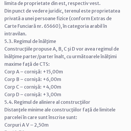
limita de proprietate din est, respectiv vest.
Din punct de vedere juridic, terenul este proprietatea
privată a unei persoane fizice (conform Extras de
Carte Funciară nr. 65660), în categoria arabil în
intravilan.
5.3. Regimul de înălţime
Construcţiile propuse A, B, C şi D vor avea regimul de
înălţime parter/parter înalt, cu următoarele înălţimi
maxime faţă de CTS:
Corp A – cornişă: +15,00m
Corp B – cornişă: +6,00m
Corp C – cornişă: +4,00m
Corp D – cornişă: +3,00m
5.4. Regimul de aliniere al construcţiilor
Distanţele minime ale construcţiilor faţă de limitele
parcelei în care sunt înscrise sunt:
Corpuri A V – 2,50m