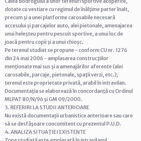
Calea Bodrogului a unor terenuri sportive acoperite,
dotate cu vestiare cu regimul de înălţime parter înalt,
precum şi a unei platforme carosabile necesară
accesului şi parcajelor auto, alei pietonale, amenajarea
unui heleşteu pentru pescuit sportive, a unui loc de
joacă pentru copii şi a unui chioşc.
Pe terenul studiat se propune - conform CU nr. 1276
din 24 mai 2006 - amplasarea construcţiilor
menţionate mai sus şi a amenajărilor aferente (alei
carosabile, parcaje, pietonale, spaţii verzi, etc.);
terenul este proprietate privată, arabil în intravilan.
Documentaţia se elaborează în concordanţă cu Ordinul
MLPAT 80/N/96 şi GM 09/2000.
3. REFERIRI LA STUDII ANTERIOARE
Nu există documentaţii urbanistice anterioare sau care
să se desfăşoare concomitent cu prezentul P.U.D.
4. ANALIZA SITUAŢIEI EXISTENTE
Zona studiată este amplasată în intravilanul