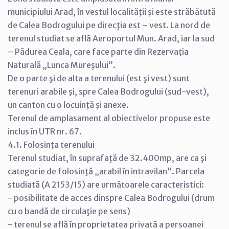
municipiului Arad, în vestul localităţii şi este străbătută
de Calea Bodrogului pe direcţia est – vest. La nord de
terenul studiat se află Aeroportul Mun. Arad, iar la sud
– Pădurea Ceala, care face parte din Rezervaţia
Naturală „Lunca Mureşului”.
De o parte şi de alta a terenului (est şi vest) sunt
terenuri arabile şi, spre Calea Bodrogului (sud-vest),
un canton cu o locuinţă şi anexe.
Terenul de amplasament al obiectivelor propuse este
inclus în UTR nr. 67.
4.1. Folosinţa terenului
Terenul studiat, în suprafaţă de 32.400mp, are ca şi
categorie de folosinţă „arabil în intravilan”. Parcela
studiată (A 2153/15) are următoarele caracteristici:
- posibilitate de acces dinspre Calea Bodrogului (drum
cu o bandă de circulaţie pe sens)
- terenul se află în proprietatea privată a persoanei