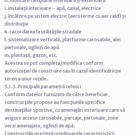
h. montare tâmplărie interioară şi exterioară
i. instalaţii interioare – apă, canal, electrice
j. încălzire pe sistem electric (aeroterme cu aer cald) şi
distribuţie
k. racordarea la utilităţile stradale
l. sistematizare verticală, platforme carosabile, alei
pietonale, oglinzi de apă
m. plantaţii, gazon, etc.
Acestea se pot completa/modifica conform
autorizaţiei de construire sau în cazul identificării pe
teren a unor reţele.
5.1.3. Principalii parametrii tehnici
Conform datelor furnizate de către beneficiar,
construcţiile propuse au funcţiunile specifice
destinaţiilor sportive, cu amenajări exterioare care să
asigure accese carosabile, parcaje, pietonale, zone
verzi amenajate, oglinzi de apă.
Construcţiile prezintă următoarele caracteristici: