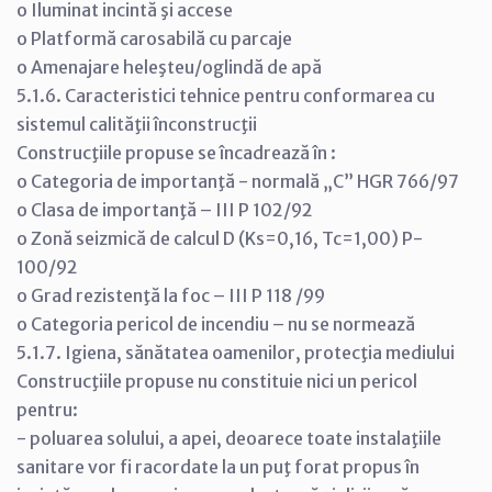
o Iluminat incintă şi accese
o Platformă carosabilă cu parcaje
o Amenajare heleşteu/oglindă de apă
5.1.6. Caracteristici tehnice pentru conformarea cu
sistemul calităţii înconstrucţii
Construcţiile propuse se încadrează în :
o Categoria de importanţă - normală „C” HGR 766/97
o Clasa de importanţă – III P 102/92
o Zonă seizmică de calcul D (Ks=0,16, Tc=1,00) P-
100/92
o Grad rezistenţă la foc – III P 118 /99
o Categoria pericol de incendiu – nu se normează
5.1.7. Igiena, sănătatea oamenilor, protecţia mediului
Construcţiile propuse nu constituie nici un pericol
pentru:
- poluarea solului, a apei, deoarece toate instalaţiile
sanitare vor fi racordate la un puţ forat propus în