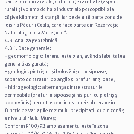
parte terenuri arabile, cu locuinţe rarefiate (aspect
rural) şi volume de hale industriale perceptibile la
câţiva kilometri distanţă, iar pe de altă parte zona de
loisir a Pădurii Ceala, care face parte din Rezervaţia
Naturală „Lunca Mureşului”.
4.3. Analiza geotehnică
4.3.1. Date generale:
- geomorfologic: terenul este plan, având stabilitatea
generală asigurată;
- geologic: pietrişuri şi bolovănişuri nisipoase,
separate de straturi de argile şi prafuri argiloase;
- hidrogeologic: alternanţa dintre straturile
permeabile (prafuri nisipoase şi nisipuri cu pietriş şi
boolovăniş) permit ascensiunea apei subterane în
funcţie de variaţiile regimului precipitaţiilor din zonă şi
a nivelului râului Mureş;
Conform P100/92 amplasamentul este în zona
seismică „D” (K=0,16, Tc=1,0s), iar adâncimea de