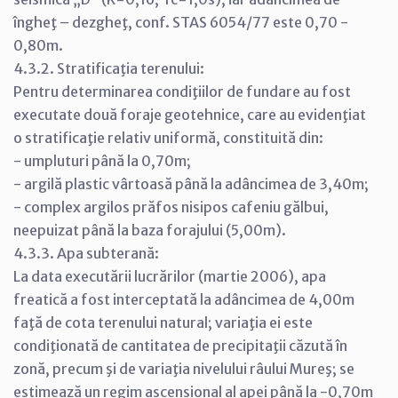
îngheţ – dezgheţ, conf. STAS 6054/77 este 0,70 -
0,80m.
4.3.2. Stratificaţia terenului:
Pentru determinarea condiţiilor de fundare au fost
executate două foraje geotehnice, care au evidenţiat
o stratificaţie relativ uniformă, constituită din:
- umpluturi până la 0,70m;
- argilă plastic vârtoasă până la adâncimea de 3,40m;
- complex argilos prăfos nisipos cafeniu gălbui,
neepuizat până la baza forajului (5,00m).
4.3.3. Apa subterană:
La data executării lucrărilor (martie 2006), apa
freatică a fost interceptată la adâncimea de 4,00m
faţă de cota terenului natural; variaţia ei este
condiţionată de cantitatea de precipitaţii căzută în
zonă, precum şi de variaţia nivelului râului Mureş; se
estimează un regim ascensional al apei până la -0,70m