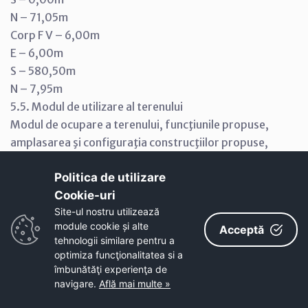
N – 71,05m
Corp F V – 6,00m
E – 6,00m
S – 580,50m
N – 7,95m
5.5. Modul de utilizare al terenului
Modul de ocupare a terenului, funcţiunile propuse,
amplasarea şi configuraţia construcţiilor propuse,
amenajările aferente sunt în concordanţă cu
Politica de utilizare
Certificatul de Urbanism nr. 1276 din 24.05.2006 şi
Cookie-uri‎
prevederile Regulamentului General de Urbanism
Site-ul nostru utilizează
referitoare la UTR nr. 67.
module cookie și alte
Acceptă
Terenul total studiat este de 70.000mp, iar terenul
tehnologii similare pentru a
propriu-zis are o suprafaţă de 32.400mp. Indicii de
optimiza funcţionalitatea si a
utilizare a terenului sunt:
îmbunătăţi experienţa de
navigare.
Află mai multe »
P.O.T. existent = 0,00%
C.U.T. existent = 0,00