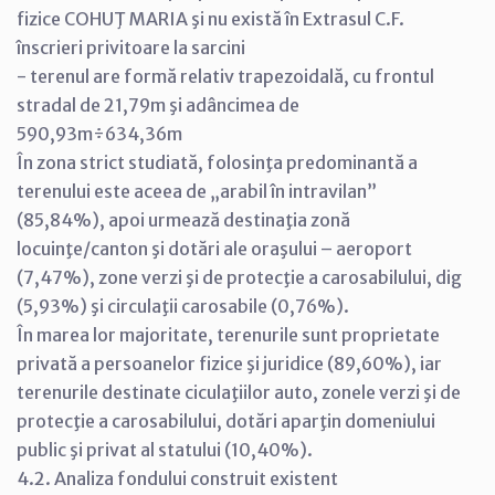
fizice COHUŢ MARIA şi nu există în Extrasul C.F.
înscrieri privitoare la sarcini
- terenul are formă relativ trapezoidală, cu frontul
stradal de 21,79m şi adâncimea de
590,93m÷634,36m
În zona strict studiată, folosinţa predominantă a
terenului este aceea de „arabil în intravilan”
(85,84%), apoi urmează destinaţia zonă
locuinţe/canton şi dotări ale oraşului – aeroport
(7,47%), zone verzi şi de protecţie a carosabilului, dig
(5,93%) şi circulaţii carosabile (0,76%).
În marea lor majoritate, terenurile sunt proprietate
privată a persoanelor fizice şi juridice (89,60%), iar
terenurile destinate ciculaţiilor auto, zonele verzi şi de
protecţie a carosabilului, dotări aparţin domeniului
public şi privat al statului (10,40%).
4.2. Analiza fondului construit existent