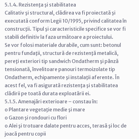
5.1.4. Rezistenţa şi stabilitatea
Calitativ şi structural, clădirea va fi proiectată şi
executată conform Legii 10/1995, privind calitatea în
construcţii. Tipul şi caracteristicile specifice se vor fi
stabili definitiv la faza următoare a proiectului.
Se vor folosi materiale durabile, cum sunt: betonul
pentru fundaţii, structură de rezistenţă metalică,
pereţi exteriori tip sandwich Ondatherm şi pânză
tensionată, învelitoare panouri termoizolate tip
Ondatherm, echipamente şi instalaţii aferente. În
acest fel, va fi asigurată rezistenţa şi stabilitatea
clădirii pe toată durata exploatării ei.
5.1.5. Amenajări exterioare – constau în:
o Plantare vegetaţie medie şi mare
o Gazon şi rondouri cu flori
o Alei şi trotuare dalate pentru acces, terasă şi loc de
joacă pentru copii