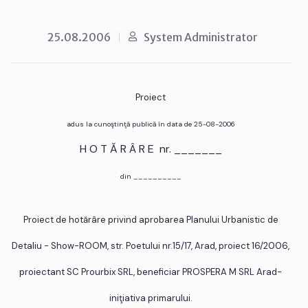
25.08.2006
System Administrator
Proiect
adus la cunoştinţă publică în data de 25-08-2006
H O T Ă R Â R E nr. _______
din __________
Proiect de hotărâre privind aprobarea Planului Urbanistic de
Detaliu - Show-ROOM, str. Poetului nr.15/17, Arad, proiect 16/2006,
proiectant SC Prourbix SRL, beneficiar PROSPERA M SRL Arad-
iniţiativa primarului.