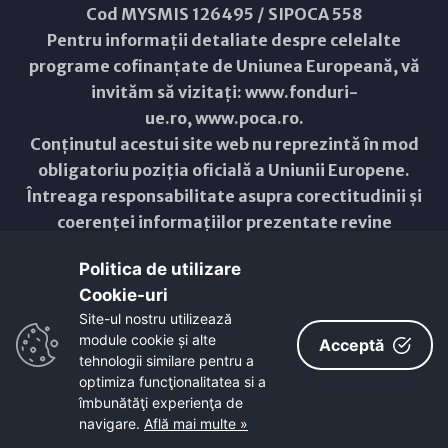
Cod MYSMIS 126495 / SIPOCA 558
Pentru informații detaliate despre celelalte
programe cofinanțate de Uniunea Europeană, vă
invităm să vizitați:
www.fonduri-
ue.ro
,
www.poca.ro
.
Conținutul acestui site web nu reprezintă în mod
obligatoriu poziția oficială a Uniunii Europene.
Întreaga responsabilitate asupra corectitudinii și
coerenței informațiilor prezentate revine
inițiatorilor site-ului web.
Politica de utilizare
Cookie-uri‎
Copyright © 2021 - 2026 -
Primăria Municipiului ARAD
Site-ul nostru utilizează
module cookie și alte
ResponsiveVoice
used under
Acceptă
Non-Commercial License
tehnologii similare pentru a
optimiza funcţionalitatea si a
îmbunătăţi experienţa de
navigare.
Află mai multe »