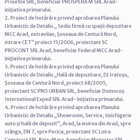
Prourbix SRL, beneficiar PROSPERA M SRL Arad-
iniţiativa primarului.
2. Proiect de hotărâre privind aprobarea Planului
Urbanistic de Detaliu „ Sediu firmă cu spaţii depozitare
MCC Arad, extravilan, Şoseaua de Centură Nord,
intrare CET” proiect 15/2006, proiectant SC
PROCONT SRL Arad, beneficiar Federal MCC Arad-
iniţiativa primarului.
3. Proiect de hotărâre privind aprobarea Planului
Urbanistic de Detaliu „Hală de depozitare, DJ Iratoşu,
Şoseaua de Centură Nord, proiect 68/2005,
proiectant SC PRO URBAN SRL, beneficiar Domocoş
International Exped SRL Arad- iniţiativa primarului.
4. Proiect de hotărâre privind aprobarea Planului
Urbanistic de Detaliu „Showroom, Service, tinichigerie
auto şi hală de depozit”, Arad, la iesirea din Arad, spre
stânga, DN 7, spre Pecica, proiectant SC Loira
Construct SRL Baia-Mare, beneficiar Motortec SRL