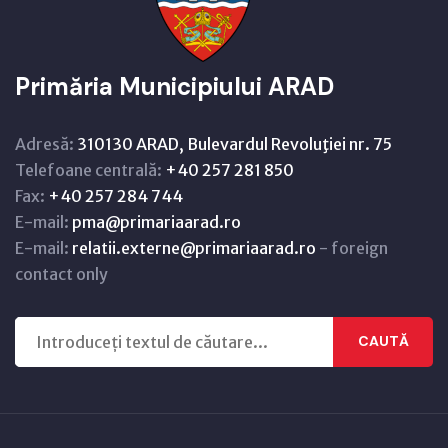
Primăria Municipiului ARAD
Adresă:
310130 ARAD, Bulevardul Revoluţiei nr. 75
Telefoane centrală:
+40 257 281 850
Fax:
+40 257 284 744
E-mail:
pma@primariaarad.ro
E-mail:
relatii.externe@primariaarad.ro
- foreign
contact only
CAUTĂ