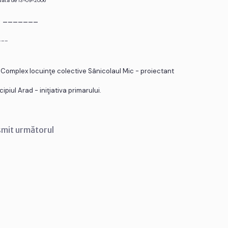
 data de 13-09-2006
r. _______
___
 Complex locuinţe colective Sânicolaul Mic - proiectant
ul Arad - iniţiativa primarului.
smit următorul