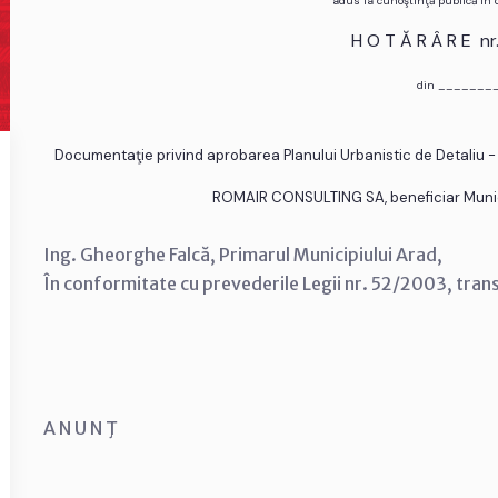
adus la cunoştinţă publică în
H O T Ă R Â R E n
din _______
Documentaţie privind aprobarea Planului Urbanistic de Detaliu -
ROMAIR CONSULTING SA, beneficiar Municipi
Ing. Gheorghe Falcă, Primarul Municipiului Arad,
În conformitate cu prevederile Legii nr. 52/2003, tran
A N U N Ţ