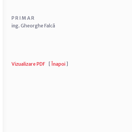
P R I M A R
ing. Gheorghe Falcă
Vizualizare PDF
[
Înapoi
]