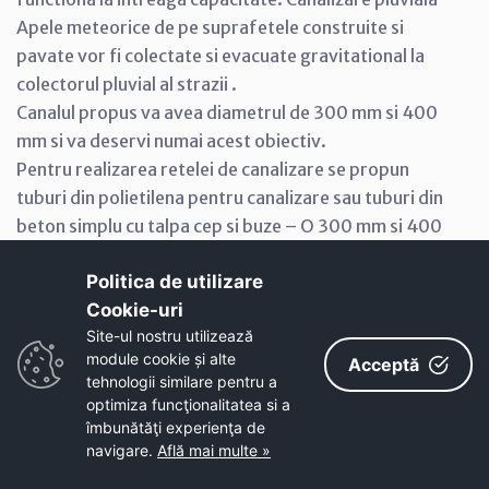
Apele meteorice de pe suprafetele construite si
pavate vor fi colectate si evacuate gravitational la
colectorul pluvial al strazii .
Canalul propus va avea diametrul de 300 mm si 400
mm si va deservi numai acest obiectiv.
Pentru realizarea retelei de canalizare se propun
tuburi din polietilena pentru canalizare sau tuburi din
beton simplu cu talpa cep si buze – O 300 mm si 400
mm si camine de vizitare, realizate conform STAS
Politica de utilizare
2448/83.
Cookie-uri‎
Site-ul nostru utilizează
Organizarea circulatiei
module cookie și alte
Acceptă
tehnologii similare pentru a
Drumuri
optimiza funcţionalitatea si a
îmbunătăţi experienţa de
navigare.
Află mai multe »
Drumuri