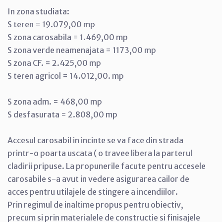
In zona studiata:
S teren = 19.079,00 mp
S zona carosabila = 1.469,00 mp
S zona verde neamenajata = 1173,00 mp
S zona CF. = 2.425,00 mp
S teren agricol = 14.012,00. mp
S zona adm. = 468,00 mp
S desfasurata = 2.808,00 mp
Accesul carosabil in incinte se va face din strada
printr-o poarta uscata ( o travee libera la parterul
cladirii pripuse. La propunerile facute pentru accesele
carosabile s-a avut in vedere asigurarea cailor de
acces pentru utilajele de stingere a incendiilor.
Prin regimul de inaltime propus pentru obiectiv,
precum si prin materialele de constructie si finisajele