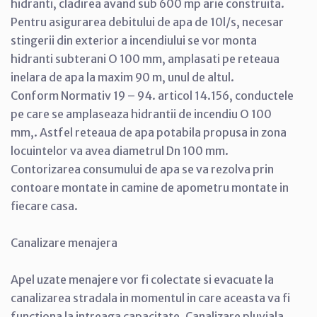
hidranti, cladirea avand sub 600 mp arie construita.
Pentru asigurarea debitului de apa de 10l/s, necesar
stingerii din exterior a incendiului se vor monta
hidranti subterani O 100 mm, amplasati pe reteaua
inelara de apa la maxim 90 m, unul de altul.
Conform Normativ 19 – 94. articol 14.156, conductele
pe care se amplaseaza hidrantii de incendiu O 100
mm,. Astfel reteaua de apa potabila propusa in zona
locuintelor va avea diametrul Dn 100 mm.
Contorizarea consumului de apa se va rezolva prin
contoare montate in camine de apometru montate in
fiecare casa.
Canalizare menajera
Apel uzate menajere vor fi colectate si evacuate la
canalizarea stradala in momentul in care aceasta va fi
functiona la intreaga capacitate. Canalizare pluviala