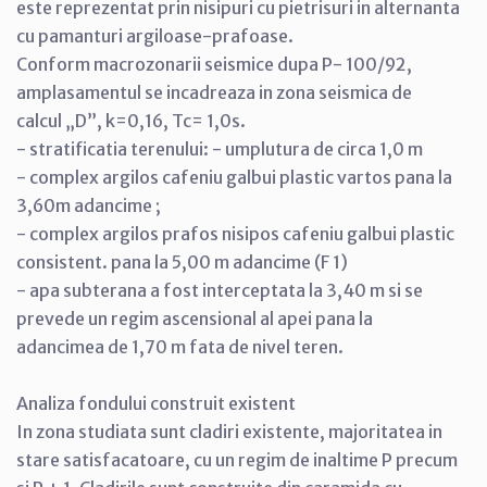
este reprezentat prin nisipuri cu pietrisuri in alternanta
cu pamanturi argiloase-prafoase.
Conform macrozonarii seismice dupa P- 100/92,
amplasamentul se incadreaza in zona seismica de
calcul „D”, k=0,16, Tc= 1,0s.
- stratificatia terenului: - umplutura de circa 1,0 m
- complex argilos cafeniu galbui plastic vartos pana la
3,60m adancime ;
- complex argilos prafos nisipos cafeniu galbui plastic
consistent. pana la 5,00 m adancime (F 1)
- apa subterana a fost interceptata la 3,40 m si se
prevede un regim ascensional al apei pana la
adancimea de 1,70 m fata de nivel teren.
Analiza fondului construit existent
In zona studiata sunt cladiri existente, majoritatea in
stare satisfacatoare, cu un regim de inaltime P precum