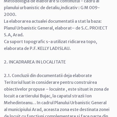
Metodologia de elaborare si continutul - cadru al
planului urbanistic de detaliu,indicativ : G M 009-
2000.
La elaborarea actualei documentatii a stat la baza:
Planul Urbanistic General, elaborat– de S.C. PROIECT
S.A, Arad.
Ca suport topografic s-a utilizat ridicarea topo,
elaborata de P.F. KELLY LADISLAU.
2. INCADRAREA IN LOCALITATE
2.1. Concluzii din documentatii deja elaborate
Teritoriul luat in considerare pentru construirea
obiectivelor propuse – locuinte , este situat in zona de
locuit a cartierului Bujac, la capatul strazii Ion
Mehedinteanu. . In cadrul Planului Urbanistic General
al municipiului Arad, aceasta zona este destinata zonei
de locuit cu functiuni complementare si face parte din