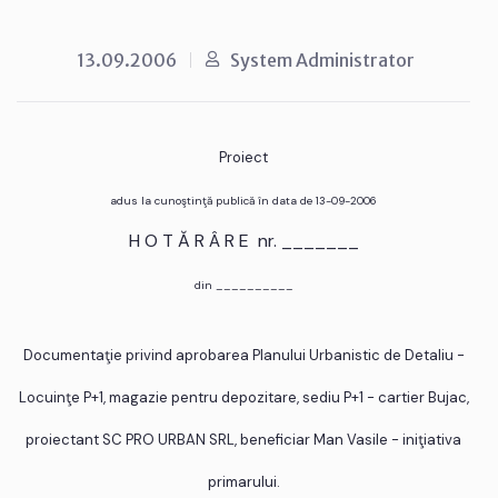
13.09.2006
System Administrator
Proiect
adus la cunoştinţă publică în data de 13-09-2006
H O T Ă R Â R E nr. _______
din __________
Documentaţie privind aprobarea Planului Urbanistic de Detaliu -
Locuinţe P+1, magazie pentru depozitare, sediu P+1 - cartier Bujac,
proiectant SC PRO URBAN SRL, beneficiar Man Vasile - iniţiativa
primarului.