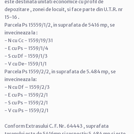
este destinata unitati economice cu profil de
depozitare , zonei de locuit, si face parte din U.T.R. nr
15-16 .
Parcela Ps 15559/1/2, in suprafata de 5416 mp, se
invecineaza la :
- N cu Cc - 1559/19/31
- E cu Ps – 1559/1/4
- S cu Df - 1559/1/3
- V cu De- 1559/1/1
Parcela Ps 1559/2/2, in suprafata de 5.484 mp, se
invecineaza la:
- N cu Df – 1559/2/3
- E cu Ps – 1559/2/1
- S cu Ps – 1559/2/1
- V cu Ps – 1559/2/1
Conform Extrasului C. F. Nr. 64443 , suprafata
terenului este de 5416mp si respectiv 5.484 mp si este