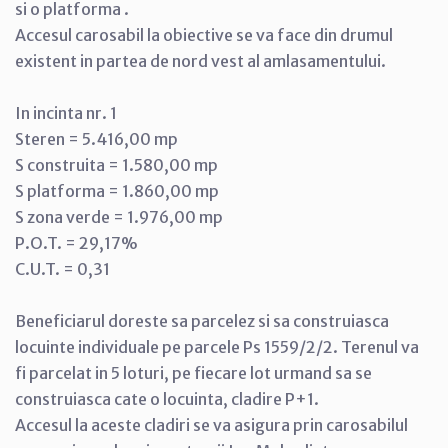
si o platforma .
Accesul carosabil la obiective se va face din drumul
existent in partea de nord vest al amlasamentului.
In incinta nr. 1
Steren = 5.416,00 mp
S construita = 1.580,00 mp
S platforma = 1.860,00 mp
S zona verde = 1.976,00 mp
P.O.T. = 29,17%
C.U.T. = 0,31
Beneficiarul doreste sa parcelez si sa construiasca
locuinte individuale pe parcele Ps 1559/2/2. Terenul va
fi parcelat in 5 loturi, pe fiecare lot urmand sa se
construiasca cate o locuinta, cladire P+1.
Accesul la aceste cladiri se va asigura prin carosabilul