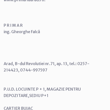
P R I M A R
ing. Gheorghe Falcă
Arad, B-dul Revolutiei nr.71, ap. 13, tel.: 0257-
214423, 0744-997597
P.U.D. LOCUINTE P + 1, MAGAZIE PENTRU
DEPOZITARE,SEDIU P+1
CARTIER BUJAC