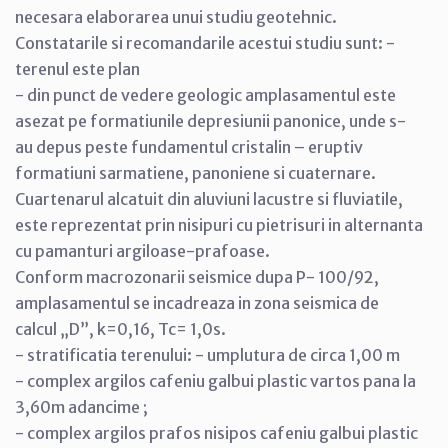
necesara elaborarea unui studiu geotehnic.
Constatarile si recomandarile acestui studiu sunt: -
terenul este plan
- din punct de vedere geologic amplasamentul este
asezat pe formatiunile depresiunii panonice, unde s-
au depus peste fundamentul cristalin – eruptiv
formatiuni sarmatiene, panoniene si cuaternare.
Cuartenarul alcatuit din aluviuni lacustre si fluviatile,
este reprezentat prin nisipuri cu pietrisuri in alternanta
cu pamanturi argiloase-prafoase.
Conform macrozonarii seismice dupa P- 100/92,
amplasamentul se incadreaza in zona seismica de
calcul „D”, k=0,16, Tc= 1,0s.
- stratificatia terenului: - umplutura de circa 1,00 m
- complex argilos cafeniu galbui plastic vartos pana la
3,60m adancime ;
- complex argilos prafos nisipos cafeniu galbui plastic