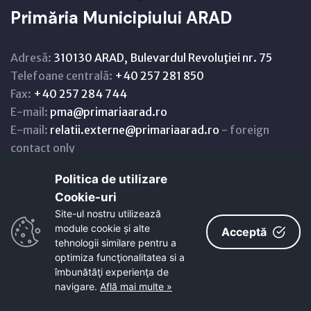
Primăria Municipiului ARAD
Adresă:
310130 ARAD, Bulevardul Revoluţiei nr. 75
Telefoane centrală:
+40 257 281 850
Fax:
+40 257 284 744
E-mail:
pma@primariaarad.ro
E-mail:
relatii.externe@primariaarad.ro
- foreign
contact only
Politica de utilizare
CAUTĂ
Cookie-uri‎
Site-ul nostru utilizează
module cookie și alte
Acceptă
tehnologii similare pentru a
optimiza funcţionalitatea si a
îmbunătăţi experienţa de
navigare.
Află mai multe »
Informații utile