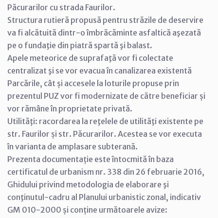
Păcurarilor cu strada Faurilor.
Structura rutieră propusă pentru străzile de deservire
va fi alcătuită dintr-o îmbrăcăminte asfaltică aşezată
pe o fundaţie din piatră spartă şi balast.
Apele meteorice de suprafaţă vor fi colectate
centralizat şi se vor evacua în canalizarea existentă
Parcările, cât și accesele la loturile propuse prin
prezentul PUZ vor fi modernizate de către beneficiar și
vor rămâne în proprietate privată.
Utilităţi: racordarea la reţelele de utilităţi existente pe
str. Faurilor și str. Păcurarilor. Acestea se vor executa
în varianta de amplasare subterană.
Prezenta documentație este întocmită în baza
certificatul de urbanism nr. 338 din 26 februarie 2016,
Ghidului privind metodologia de elaborare şi
conţinutul-cadru al Planului urbanistic zonal, indicativ
GM 010-2000 și conține următoarele avize: