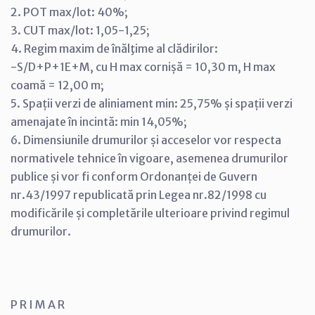
2. POT max/lot: 40%;
3. CUT max/lot: 1,05-1,25;
4. Regim maxim de înălţime al clădirilor:
-S/D+P+1E+M, cu H max cornișă = 10,30 m, H max
coamă = 12,00 m;
5. Spații verzi de aliniament min: 25,75% și spații verzi
amenajate în incintă: min 14,05%;
6. Dimensiunile drumurilor și acceselor vor respecta
normativele tehnice în vigoare, asemenea drumurilor
publice și vor fi conform Ordonanței de Guvern
nr.43/1997 republicată prin Legea nr.82/1998 cu
modificările și completările ulterioare privind regimul
drumurilor.
P R I M A R