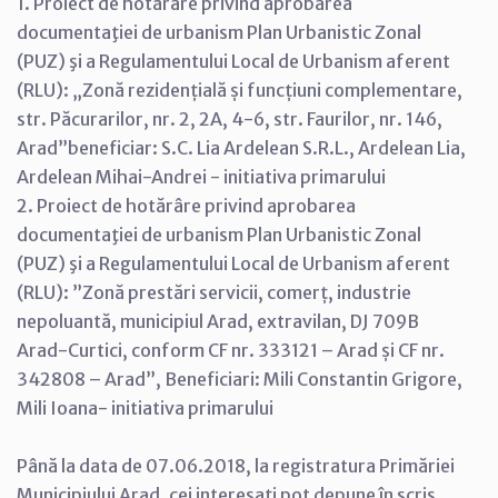
1. Proiect de hotărâre privind aprobarea
documentaţiei de urbanism Plan Urbanistic Zonal
(PUZ) şi a Regulamentului Local de Urbanism aferent
(RLU): „Zonă rezidențială și funcțiuni complementare,
str. Păcurarilor, nr. 2, 2A, 4-6, str. Faurilor, nr. 146,
Arad”beneficiar: S.C. Lia Ardelean S.R.L., Ardelean Lia,
Ardelean Mihai-Andrei - initiativa primarului
2. Proiect de hotărâre privind aprobarea
documentaţiei de urbanism Plan Urbanistic Zonal
(PUZ) şi a Regulamentului Local de Urbanism aferent
(RLU): ”Zonă prestări servicii, comerț, industrie
nepoluantă, municipiul Arad, extravilan, DJ 709B
Arad-Curtici, conform CF nr. 333121 – Arad și CF nr.
342808 – Arad”, Beneficiari: Mili Constantin Grigore,
Mili Ioana- initiativa primarului
Până la data de 07.06.2018, la registratura Primăriei
Municipiului Arad, cei interesaţi pot depune în scris