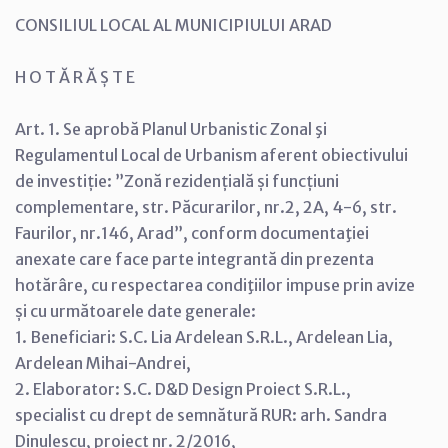
CONSILIUL LOCAL AL MUNICIPIULUI ARAD
H O T Ă R Ă Ș T E
Art. 1. Se aprobă Planul Urbanistic Zonal şi
Regulamentul Local de Urbanism aferent obiectivului
de investiție: ”Zonă rezidențială și funcțiuni
complementare, str. Păcurarilor, nr.2, 2A, 4-6, str.
Faurilor, nr.146, Arad”, conform documentaţiei
anexate care face parte integrantă din prezenta
hotărâre, cu respectarea condiţiilor impuse prin avize
și cu următoarele date generale:
1. Beneficiari: S.C. Lia Ardelean S.R.L., Ardelean Lia,
Ardelean Mihai-Andrei,
2. Elaborator: S.C. D&D Design Proiect S.R.L.,
specialist cu drept de semnătură RUR: arh. Sandra
Dinulescu, proiect nr. 2/2016,