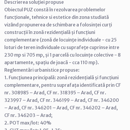
Descrierea soluţiei propuse
Obiectul PUZ constă în rezolvarea problemelor
funcționale, tehnice si estetice din zona studiată
vizând propunerea de schimbare a folosinței curți
construcții în zonă rezidențială și funcțiuni
complementare (zonă de locuinţe individuale - cu 25
loturi de teren individuale cu suprafeţe cuprinse intre
230 mp si 705 mp, și 1 parcelă cu locuințe colective - 8
apartamente, spațiu de joacă - cca 110 mp).
Reglementări urbanistice propuse:
1. Funcţiunea principală: zonă rezidențială și funcțiuni
complementare, pentru suprafața identificată prin CF
nr. 308985 – Arad, CF nr. 318395 – Arad, CF nr.
323997 – Arad, CF nr. 346199 – Arad, CF nr. 346200
– Arad, CF nr. 346201 – Arad, CF nr. 346202 – Arad,
CF nr. 346203 – Arad;
2. POT max/lot: 40%