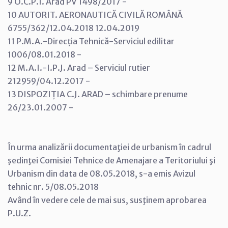
9 O.C.P.I. Arad PV 1498/2017 -
10 AUTORIT. AERONAUTICĂ CIVILĂ ROMÂNĂ
6755/362/12.04.2018 12.04.2019
11 P.M.A.-Direcția Tehnică-Serviciul edilitar
1006/08.01.2018 -
12 M.A.I.-I.P.J. Arad – Serviciul rutier
212959/04.12.2017 -
13 DISPOZIȚIA C.J. ARAD – schimbare prenume
26/23.01.2007 -
În urma analizării documentaţiei de urbanism în cadrul
şedinţei Comisiei Tehnice de Amenajare a Teritoriului şi
Urbanism din data de 08.05.2018, s-a emis Avizul
tehnic nr. 5/08.05.2018
Având în vedere cele de mai sus, susţinem aprobarea
P.U.Z.