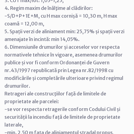
3. CUT max/lot: 1,05-1,25;
4. Regim maxim de înălţime al clădirilor:
-S/D+P+1E+M, cu H max cornișă = 10,30 m, H max
coamă = 12,00 m,
5. Spații verzi de aliniament min: 25,75% și spații verzi
amenajate în incintă: min 14,05%.
6. Dimensiunile drumurilor și acceselor vor respecta
normativele tehnice în vigoare, asemenea drumurilor
publice și vor fi conform Ordonanței de Guvern
nr.43/1997 republicată prin Legea nr.82/1998 cu
modificările și completările ulterioare privind regimul
drumurilor.
Retrageri ale construcţiilor faţă de limitele de
proprietate ale parcelei:
-se vor respecta retragerile conform Codului Civil și
securității la incendiu față de limitele de proprietate
laterale,
-min. 2,50 m fata de aliniamentul stradal propus,