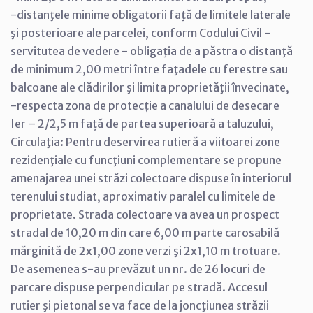
-distanţele minime obligatorii faţă de limitele laterale
şi posterioare ale parcelei, conform Codului Civil -
servitutea de vedere - obligaţia de a păstra o distanţă
de minimum 2,00 metri între faţadele cu ferestre sau
balcoane ale clădirilor şi limita proprietăţii învecinate,
-respecta zona de protecție a canalului de desecare
Ier – 2/2,5 m față de partea superioară a taluzului,
Circulaţia: Pentru deservirea rutieră a viitoarei zone
rezidenţiale cu funcţiuni complementare se propune
amenajarea unei străzi colectoare dispuse în interiorul
terenului studiat, aproximativ paralel cu limitele de
proprietate. Strada colectoare va avea un prospect
stradal de 10,20 m din care 6,00 m parte carosabilă
mărginită de 2x1,00 zone verzi şi 2x1,10 m trotuare.
De asemenea s-au prevăzut un nr. de 26 locuri de
parcare dispuse perpendicular pe stradă. Accesul
rutier şi pietonal se va face de la joncţiunea străzii