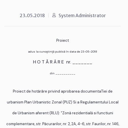
23.05.2018
System Administrator
Proiect
adus la cunoştinţă publică în data de 23-05-2018
H O T Ă R Â R E nr. _______
din __________
Proiect de hotărâre privind aprobarea documentaTiei de
urbanism Plan Urbanistic Zonal (PUZ) Si a Regulamentului Local
de Urbanism aferent (RLU): "Zonă rezidentială si functiuni
complementare, str. Păcurarilor, nr. 2, 2A, 4-6, str. Faurilor, nr. 146,