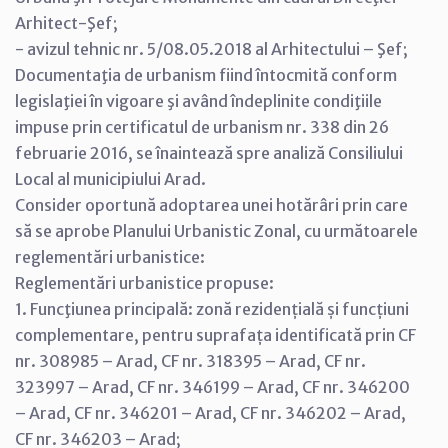
Arhitect-Şef;
- avizul tehnic nr. 5/08.05.2018 al Arhitectului – Şef;
Documentaţia de urbanism fiind întocmită conform
legislaţiei în vigoare şi având îndeplinite condiţiile
impuse prin certificatul de urbanism nr. 338 din 26
februarie 2016, se înaintează spre analiză Consiliului
Local al municipiului Arad.
Consider oportună adoptarea unei hotărâri prin care
să se aprobe Planului Urbanistic Zonal, cu următoarele
reglementări urbanistice:
Reglementări urbanistice propuse:
1. Funcţiunea principală: zonă rezidențială și funcțiuni
complementare, pentru suprafața identificată prin CF
nr. 308985 – Arad, CF nr. 318395 – Arad, CF nr.
323997 – Arad, CF nr. 346199 – Arad, CF nr. 346200
– Arad, CF nr. 346201 – Arad, CF nr. 346202 – Arad,
CF nr. 346203 – Arad;