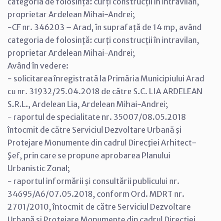
categoria de folosință: curți construcții în intravilan,
proprietar Ardelean Mihai-Andrei;
-CF nr. 346203 – Arad, în suprafață de 14 mp, având
categoria de folosință: curți construcții în intravilan,
proprietar Ardelean Mihai-Andrei;
Având în vedere:
- solicitarea înregistrată la Primăria Municipiului Arad
cu nr. 31932/25.04.2018 de către S.C. LIA ARDELEAN
S.R.L., Ardelean Lia, Ardelean Mihai-Andrei;
- raportul de specialitate nr. 35007/08.05.2018
întocmit de către Serviciul Dezvoltare Urbană şi
Protejare Monumente din cadrul Direcţiei Arhitect-
Şef, prin care se propune aprobarea Planului
Urbanistic Zonal;
- raportul informării şi consultării publicului nr.
34695/A6/07.05.2018, conform Ord. MDRT nr.
2701/2010, întocmit de către Serviciul Dezvoltare
Urbană şi Protejare Monumente din cadrul Direcţiei