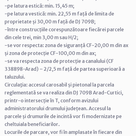
-pe latura estică: min. 15,45 m;
-pe latura vestică: min. 22,55 m față de limita de
proprietate și 30,00 m față de DJ 709B;
-între construcțiile corespunzătoare fiecărei parcele
din cele trei, min 3,00 m sau H/2;
-se vor respecta: zona de siguranță CF-20,00 m din ax
și zona de protecție CF-100,00 m din ax;
-se va respecta zona de protecție a canalului (CF
338898-Arad) – 2/2,5 m față de partea superioară a
taluzului.
Circulaţia: accesul carosabil și pietonal la parcela
reglementată se va realiza din DJ 709B Arad-Curtici,
printr-o intersecție în T, conform avizului
administratorului drumului județean. Accesul la
parcele și drumurile de incintă vor fi modernizate pe
cheltuiala beneficiarilor.
Locurile de parcare, vor fi în amplasate în fiecare din