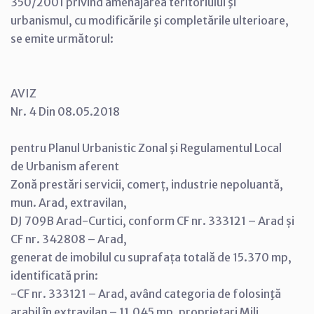
350/2001 privind amenajarea teritoriului şi
urbanismul, cu modificările şi completările ulterioare,
se emite următorul:
AVIZ
Nr. 4 Din 08.05.2018
pentru Planul Urbanistic Zonal şi Regulamentul Local
de Urbanism aferent
Zonă prestări servicii, comerț, industrie nepoluantă,
mun. Arad, extravilan,
DJ 709B Arad-Curtici, conform CF nr. 333121 – Arad și
CF nr. 342808 – Arad,
generat de imobilul cu suprafața totală de 15.370 mp,
identificată prin:
-CF nr. 333121 – Arad, având categoria de folosinţă
arabil în extravilan – 11.045 mp, proprietari Mili