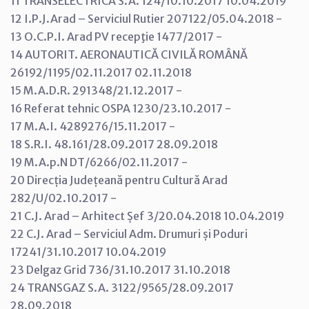
11 TRANSELECTRICA S.A. 124/10.10.2017 10.04.2019
12 I.P.J.Arad – Serviciul Rutier 207122/05.04.2018 -
13 O.C.P.I. Arad PV recepţie 1477/2017 -
14 AUTORIT. AERONAUTICĂ CIVILĂ ROMÂNĂ
26192/1195/02.11.2017 02.11.2018
15 M.A.D.R. 291348/21.12.2017 -
16 Referat tehnic OSPA 1230/23.10.2017 -
17 M.A.I. 4289276/15.11.2017 -
18 S.R.I. 48.161/28.09.2017 28.09.2018
19 M.A.p.N DT/6266/02.11.2017 -
20 Direcția Județeană pentru Cultură Arad
282/U/02.10.2017 -
21 C.J. Arad – Arhitect Șef 3/20.04.2018 10.04.2019
22 C.J. Arad – Serviciul Adm. Drumuri și Poduri
17241/31.10.2017 10.04.2019
23 Delgaz Grid 736/31.10.2017 31.10.2018
24 TRANSGAZ S.A. 3122/9565/28.09.2017
28.09.2018