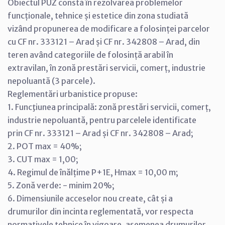
Obiectul PUZ constă în rezolvarea problemelor
funcționale, tehnice și estetice din zona studiată
vizând propunerea de modificare a folosinței parcelor
cu CF nr. 333121 – Arad și CF nr. 342808 – Arad, din
teren având categoriile de folosință arabil în
extravilan, în zonă prestări servicii, comerț, industrie
nepoluantă (3 parcele).
Reglementări urbanistice propuse:
1. Funcţiunea principală: zonă prestări servicii, comerț,
industrie nepoluantă, pentru parcelele identificate
prin CF nr. 333121 – Arad și CF nr. 342808 – Arad;
2. POT max = 40%;
3. CUT max = 1,00;
4. Regimul de înălțime P+1E, Hmax = 10,00 m;
5. Zonă verde: - minim 20%;
6. Dimensiunile acceselor nou create, cât și a
drumurilor din incinta reglementată, vor respecta
normativele tehnice în vigoare, asemenea drumurilor