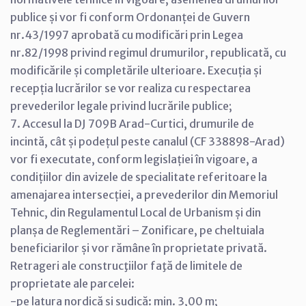
publice și vor fi conform Ordonanței de Guvern
nr.43/1997 aprobată cu modificări prin Legea
nr.82/1998 privind regimul drumurilor, republicată, cu
modificările și completările ulterioare. Execuția și
recepția lucrărilor se vor realiza cu respectarea
prevederilor legale privind lucrările publice;
7. Accesul la DJ 709B Arad-Curtici, drumurile de
incintă, cât și podețul peste canalul (CF 338898-Arad)
vor fi executate, conform legislației în vigoare, a
condițiilor din avizele de specialitate referitoare la
amenajarea intersecției, a prevederilor din Memoriul
Tehnic, din Regulamentul Local de Urbanism și din
planșa de Reglementări – Zonificare, pe cheltuiala
beneficiarilor și vor rămâne în proprietate privată.
Retrageri ale construcţiilor faţă de limitele de
proprietate ale parcelei:
-pe latura nordică și sudică: min. 3,00 m;