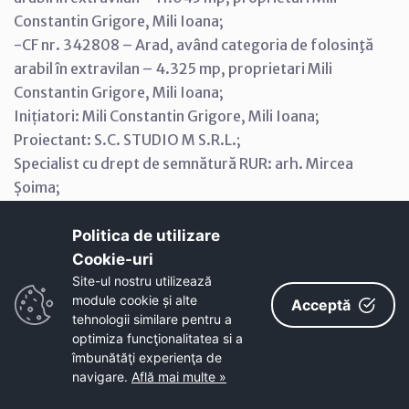
Constantin Grigore, Mili Ioana;
-CF nr. 342808 – Arad, având categoria de folosinţă
arabil în extravilan – 4.325 mp, proprietari Mili
Constantin Grigore, Mili Ioana;
Inițiatori: Mili Constantin Grigore, Mili Ioana;
Proiectant: S.C. STUDIO M S.R.L.;
Specialist cu drept de semnătură RUR: arh. Mircea
Șoima;
Amplasare, delimitare, suprafaţă zona studiată în
P.U.Z.:
Politica de utilizare
Zona luată în studiu este situată în partea de est a
Cookie-uri‎
municipiului Arad în extravilan, adiacent DJ 709 B
Site-ul nostru utilizează
module cookie și alte
Acceptă
Arad-Curtici, care este modernizat și limitele
tehnologii similare pentru a
cadastrale ale parcelelor învecinate la est, vest, nord și
optimiza funcţionalitatea si a
sud, față de incinta reglementată, suprafața totală a
îmbunătăţi experienţa de
zonei studiate 49.975 mp.
navigare.
Află mai multe »
Prevederi P.U.G. - R.L.U. aprobate anterior: