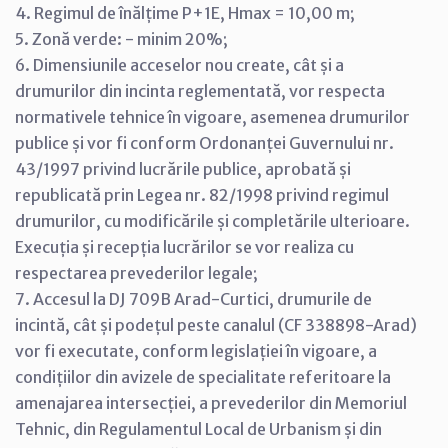
4. Regimul de înălțime P+1E, Hmax = 10,00 m;
5. Zonă verde: - minim 20%;
6. Dimensiunile acceselor nou create, cât și a
drumurilor din incinta reglementată, vor respecta
normativele tehnice în vigoare, asemenea drumurilor
publice și vor fi conform Ordonanței Guvernului nr.
43/1997 privind lucrările publice, aprobată și
republicată prin Legea nr. 82/1998 privind regimul
drumurilor, cu modificările și completările ulterioare.
Execuția și recepția lucrărilor se vor realiza cu
respectarea prevederilor legale;
7. Accesul la DJ 709B Arad-Curtici, drumurile de
incintă, cât și podețul peste canalul (CF 338898-Arad)
vor fi executate, conform legislației în vigoare, a
condițiilor din avizele de specialitate referitoare la
amenajarea intersecției, a prevederilor din Memoriul
Tehnic, din Regulamentul Local de Urbanism și din