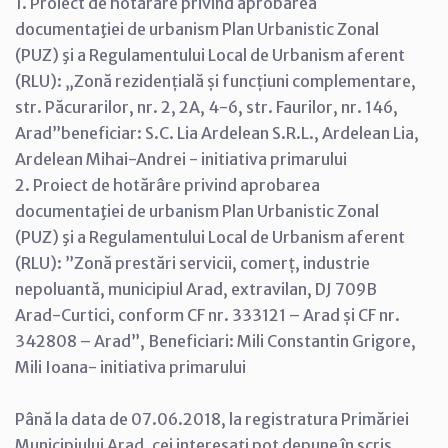
1. Proiect de hotărâre privind aprobarea
documentaţiei de urbanism Plan Urbanistic Zonal
(PUZ) şi a Regulamentului Local de Urbanism aferent
(RLU): „Zonă rezidențială și funcțiuni complementare,
str. Păcurarilor, nr. 2, 2A, 4-6, str. Faurilor, nr. 146,
Arad”beneficiar: S.C. Lia Ardelean S.R.L., Ardelean Lia,
Ardelean Mihai-Andrei - initiativa primarului
2. Proiect de hotărâre privind aprobarea
documentaţiei de urbanism Plan Urbanistic Zonal
(PUZ) şi a Regulamentului Local de Urbanism aferent
(RLU): ”Zonă prestări servicii, comerț, industrie
nepoluantă, municipiul Arad, extravilan, DJ 709B
Arad-Curtici, conform CF nr. 333121 – Arad și CF nr.
342808 – Arad”, Beneficiari: Mili Constantin Grigore,
Mili Ioana- initiativa primarului
Până la data de 07.06.2018, la registratura Primăriei
Municipiului Arad, cei interesaţi pot depune în scris