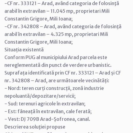
-CF nr. 333121 – Arad, având categoria de folosinţă
arabil în extravilan – 11.045 mp, proprietari Mili
Constantin Grigore, Mili Ioana;
-CF nr. 342808 – Arad, având categoria de folosinţă
arabil în extravilan – 4.325 mp, proprietari Mili
Constantin Grigore, Mili Ioana;
Situația existentă
Conform PUG al municipiului Arad parcela este
nereglementată din punct de verdere urbanistic.
Suprafața identificată prin CF nr. 333121 – Arad și CF
nr. 342808 – Arad, are următoarele vecinătăți:
- Nord: teren curți construcții, zonă industrie
nepoluantă/depozitare/servicii;
- Sud: terenuri agricole în extravilan;
- Est: fâneață în extravilan, cale ferată;
- Vest: DJ 709B Arad-Șofronea, canal.
Descrierea soluţiei propuse