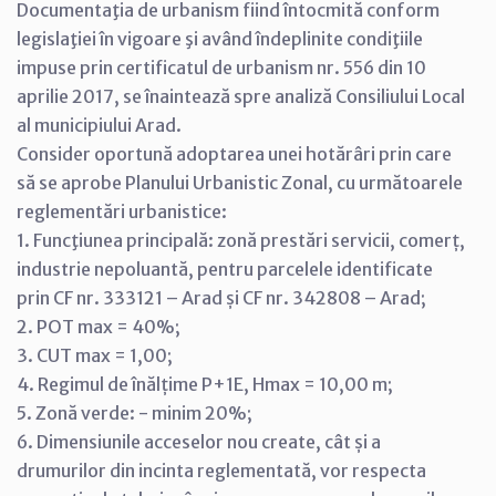
Documentaţia de urbanism fiind întocmită conform
legislaţiei în vigoare şi având îndeplinite condiţiile
impuse prin certificatul de urbanism nr. 556 din 10
aprilie 2017, se înaintează spre analiză Consiliului Local
al municipiului Arad.
Consider oportună adoptarea unei hotărâri prin care
să se aprobe Planului Urbanistic Zonal, cu următoarele
reglementări urbanistice:
1. Funcţiunea principală: zonă prestări servicii, comerț,
industrie nepoluantă, pentru parcelele identificate
prin CF nr. 333121 – Arad și CF nr. 342808 – Arad;
2. POT max = 40%;
3. CUT max = 1,00;
4. Regimul de înălțime P+1E, Hmax = 10,00 m;
5. Zonă verde: - minim 20%;
6. Dimensiunile acceselor nou create, cât și a
drumurilor din incinta reglementată, vor respecta