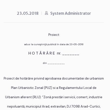
23.05.2018
System Administrator
Proiect
adus la cunoştinţă publică în data de 23-05-2018
H O T Ă R Â R E nr. _______
din __________
Proiect de hotărâre privind aprobarea documentatiei de urbanism
Plan Urbanistic Zonal (PUZ) si a Regulamentului Local de
Urbanism aferent (RLU): "Zonă prestări servicii, comert, industrie
nepoluantă, municipiul Arad, extravilan, DJ 709B Arad-Curtici,