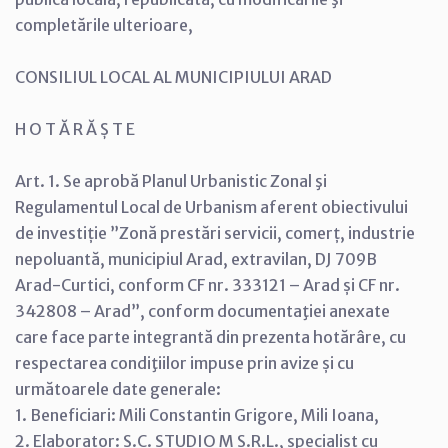
completările ulterioare,
CONSILIUL LOCAL AL MUNICIPIULUI ARAD
H O T Ă R Ă Ș T E
Art. 1. Se aprobă Planul Urbanistic Zonal şi
Regulamentul Local de Urbanism aferent obiectivului
de investiție ”Zonă prestări servicii, comerț, industrie
nepoluantă, municipiul Arad, extravilan, DJ 709B
Arad-Curtici, conform CF nr. 333121 – Arad și CF nr.
342808 – Arad”, conform documentaţiei anexate
care face parte integrantă din prezenta hotărâre, cu
respectarea condiţiilor impuse prin avize și cu
următoarele date generale:
1. Beneficiari: Mili Constantin Grigore, Mili Ioana,
2. Elaborator: S.C. STUDIO M S.R.L., specialist cu