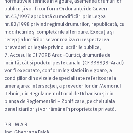
normativele tehnice în vigoare, asemenea drumurilor
publice și vor fi conform Ordonanței de Guvern
nr.43/1997 aprobată cu modificări prin Legea
nr.82/1998 privind regimul drumurilor, republicată, cu
modificările și completările ulterioare. Execuția și
recepția lucrărilor se vor realiza cu respectarea
prevederilor legale privind lucrările publice;
7. Accesul la DJ 709B Arad-Curtici, drumurile de
incintă, cât și podețul peste canalul (CF 338898-Arad)
vor fi executate, conform legislației în vigoare, a
condițiilor din avizele de specialitate referitoare la
amenajarea intersecției, a prevederilor din Memoriul
Tehnic, din Regulamentul Local de Urbanism și din
planșa de Reglementări – Zonificare, pe cheltuiala
beneficiarilor și vor rămâne în proprietate privată.
P R I M A R
Ing. Gheorghe Falcă