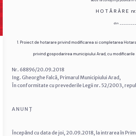
adus la cunoştinţă publică în
H O T Ă R Â R E n
din _______
1. Proiect de hotarare privind modificarea si completarea Hotarar
privind gospodarirea municipiului Arad, cu modificarile s
Nr. 68896/20.09.2018
Ing. Gheorghe Falcă, Primarul Municipiului Arad,
În conformitate cu prevederile Legii nr. 52/2003, repu
A N U N Ţ
Începând cu data de joi, 20.09.2018, la intrarea în Prim