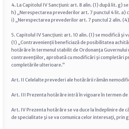
4. La Capitolul IV Sancțiuni: art. 8 alin. (1) după lit. g) se
h) „Nerespectarea prevederilor art. 7 punctul 4 lit. a) c
i) „Nerespectarea prevederilor art. 7 punctul 2 alin. (4)
5. Capitolul IV Sancțiuni: art. 10 alin. (1) se modifică şi
(1) „Contravenienții beneficiază de posibilitatea achit
hotărâre în termenul stabilit de Ordonanţa Guvernului n
contravenţiilor, aprobată cu modificări şi completări p
completările ulterioare.”
Art. II Celelalte prevederi ale hotărârii rămân nemodifi
Art. III Prezenta hotărâre intră în vigoare în termen de 
Art. IV Prezenta hotărâre se va duce la îndeplinire de că
de specialitate şi se va comunica celor interesaţi, prin g