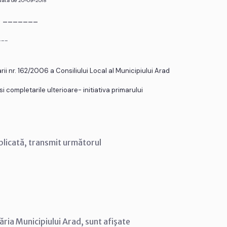
 data de 20-09-2018
r. _______
___
ii nr. 162/2006 a Consiliului Local al Municipiului Arad
i completarile ulterioare- initiativa primarului
blicată, transmit următorul
ăria Municipiului Arad, sunt afişate