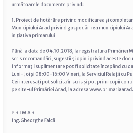
următoarele documente privind:
1. Proiect de hotărâre privind modificarea şi completare
Municipiului Arad privind gospodărirea municipiului Ara
iniţiativa primarului
Până la data de 04.10.2018, la registratura Primăriei Mu
scris recomandări, sugestii şi opinii privind aceste do
Informaţii suplimentare pot fi solicitate începând cu d
Luni- Joi şi 08:00-16:00 Vineri, la Serviciul Relaţii cu P
Cei interesaţi pot solicita în scris şi pot primi copii con
pe site-ul Primăriei Arad, la adresa www.primariaarad
P R I M A R
Ing.Gheorghe Falcă