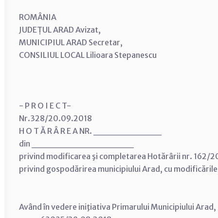
ROMÂNIA
JUDEȚUL ARAD Avizat,
MUNICIPIUL ARAD Secretar,
CONSILIUL LOCAL Lilioara Stepanescu
- P R O I E C T-
Nr.328/20.09.2018
H O T Ă R Â R E A NR. __________
din _______________
privind modificarea şi completarea Hotărârii nr. 162/200
privind gospodărirea municipiului Arad, cu modificările
Având în vedere iniţiativa Primarului Municipiului Arad