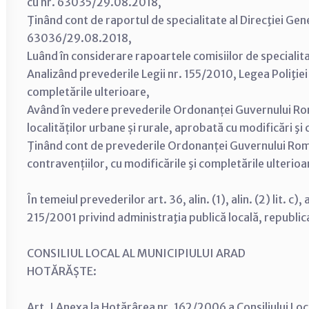
cu nr. 63035/29.08.2018,
Ţinând cont de raportul de specialitate al Direcţiei Gene
63036/29.08.2018,
Luând în considerare rapoartele comisiilor de specialitat
Analizând prevederile Legii nr. 155/2010, Legea Poliţiei 
completările ulterioare,
Având în vedere prevederile Ordonanței Guvernului Ro
localităților urbane și rurale, aprobată cu modificări ş
Ţinând cont de prevederile Ordonanței Guvernului Român
contravențiilor, cu modificările şi completările ulterioa
În temeiul prevederilor art. 36, alin. (1), alin. (2) lit. c), a
215/2001 privind administraţia publică locală, republica
CONSILIUL LOCAL AL MUNICIPIULUI ARAD
HOTĂRĂȘTE:
Art. I Anexa la Hotărârea nr. 162/2006 a Consiliului Lo