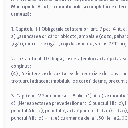
Municipiului Arad, cu modificările și completările ulte
urmează:
1. Capitolul III Obligaţiile cetăţenilor: art. 7 pct. 4 lit
a) „aruncarea oricăror obiecte, ambalaje (doze, pahare
ţigări, mucuri de ţigări, coji de seminţe, sticle, PET-uri
2. La Capitolul III Obligaţiile cetăţenilor: art. 7 pct. 2 
conţinut :
(4) ,,Se interzice depozitarea de materiale de construcţi
trotuarul adiacent imobilului pe care îl deţine, precum ş
3. Capitolul IV Sancțiuni: art. 8 alin. (1) lit. c) se modif
c) „Nerespectarea prevederilor art. 6 punctul 1 lit. c), lit. e) 
punctul 4 lit. c), punctul 7, art. 7 punctul 1 lit. m)- lit. o),
punctul 4 lit. b) – lit. e) cu amenda de la 1.501 lei la 2.00