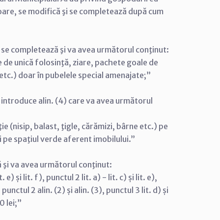
rioare, se modifică şi se completează după cum
. a) se completează şi va avea următorul conţinut:
 de unică folosinţă, ziare, pachete goale de
, etc.) doar în pubelele special amenajate;”
se introduce alin. (4) care va avea următorul
e (nisip, balast, ţigle, cărămizi, bârne etc.) pe
i pe spaţiul verde aferent imobilului.”
ică şi va avea următorul conţinut:
și lit. f), punctul 2 lit. a) - lit. c) și lit. e),
 punctul 2 alin. (2) și alin. (3), punctul 3 lit. d) și
0 lei;”