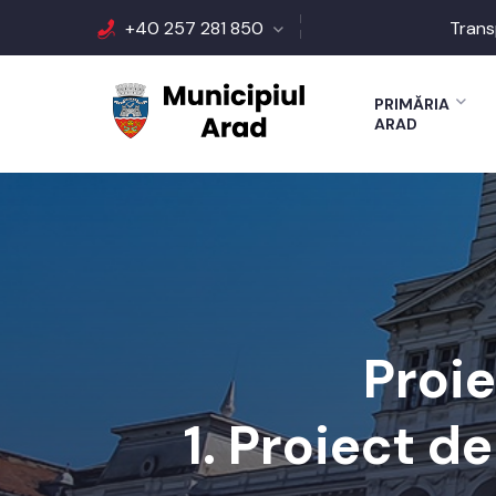
+40 257 281 850
Trans
PRIMĂRIA
ARAD
Proi
1. Proiect d