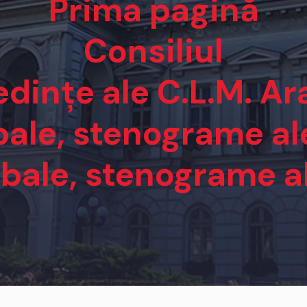
Prima pagină
Consiliul
edințe ale C.L.M. Ar
ale, stenograme al
bale, stenograme a