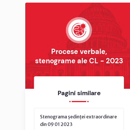
Procese verbale,
stenograme ale CL - 2023
Pagini similare
Stenograma ședinței extraordinare
din 09 01 2023