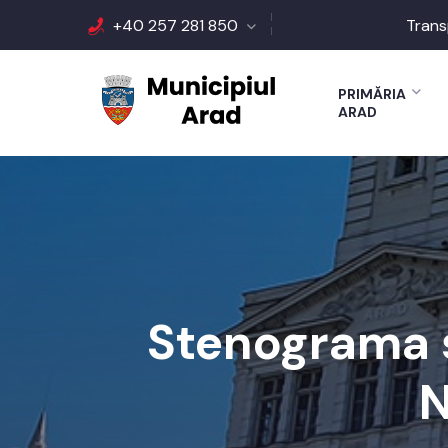
+40 257 281 850
Trans
PRIMĂRIA
ARAD
Stenograma ș
N